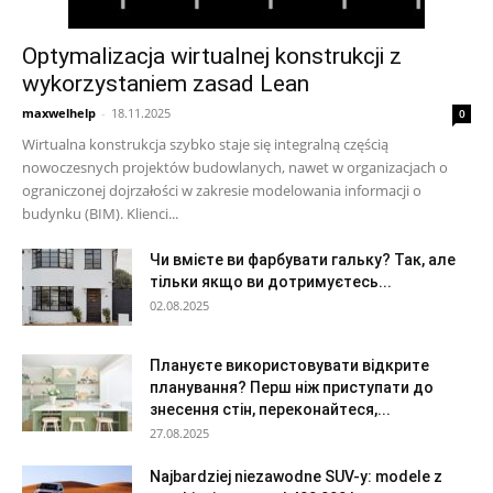
Optymalizacja wirtualnej konstrukcji z
wykorzystaniem zasad Lean
maxwelhelp
-
18.11.2025
0
Wirtualna konstrukcja szybko staje się integralną częścią
nowoczesnych projektów budowlanych, nawet w organizacjach o
ograniczonej dojrzałości w zakresie modelowania informacji o
budynku (BIM). Klienci...
Чи вмієте ви фарбувати гальку? Так, але
тільки якщо ви дотримуєтесь...
02.08.2025
Плануєте використовувати відкрите
планування? Перш ніж приступати до
знесення стін, переконайтеся,...
27.08.2025
Najbardziej niezawodne SUV-y: modele z