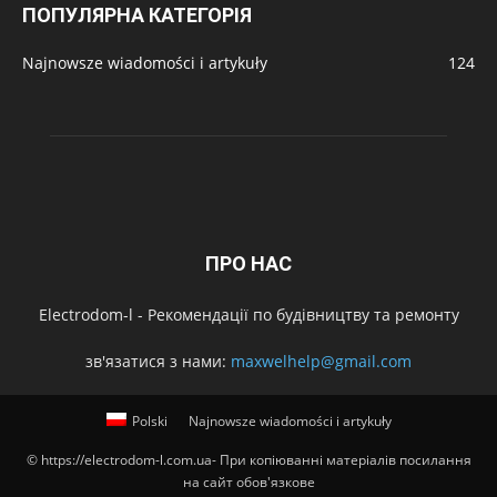
ПОПУЛЯРНА КАТЕГОРІЯ
Najnowsze wiadomości i artykuły
124
ПРО НАС
Electrodom-l - Рекомендації по будівництву та ремонту
зв'язатися з нами:
maxwelhelp@gmail.com
Polski
Najnowsze wiadomości i artykuły
© https://electrodom-l.com.ua- При копіюванні матеріалів посилання
на сайт обов'язкове