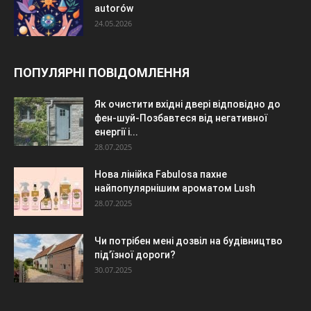
autorów
24.05.2026
ПОПУЛЯРНІ ПОВІДОМЛЕННЯ
Як очистити вхідні двері відповідно до
фен-шуй-Позбавтеся від негативної
енергії і...
28.07.2025
Нова лінійка Fabulosa пахне
найпопулярнішим ароматом Lush
28.07.2025
Чи потрібен мені дозвіл на будівництво
під’їзної дороги?
30.07.2025