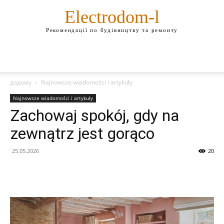
Electrodom-l
Рекомендації по будівництву та ремонту
додому
Najnowsze wiadomości i artykuły
Najnowsze wiadomości i artykuły
Zachowaj spokój, gdy na
zewnątrz jest gorąco
25.05.2026
20