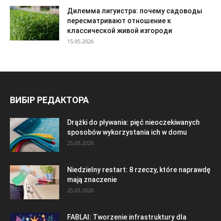
Дилемма лигуистра: почему садоводы
пересматривают отношение к
классической живой изгороди
15.05.2026
ВИБІР РЕДАКТОРА
Drążki do pływania: pięć nieoczekiwanych
sposobów wykorzystania ich w domu
25.05.2026
Niedzielny restart: 8 rzeczy, które naprawdę
mają znaczenie
25.05.2026
FABLAI: Tworzenie infrastruktury dla