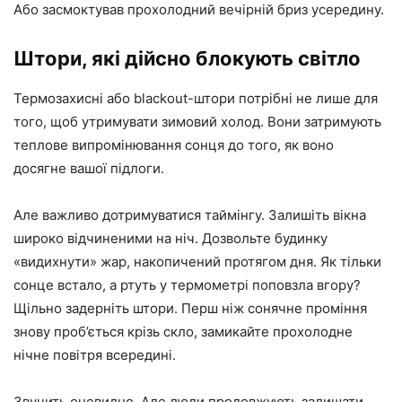
Або засмоктував прохолодний вечірній бриз усередину.
Штори, які дійсно блокують світло
Термозахисні або blackout-штори потрібні не лише для
того, щоб утримувати зимовий холод. Вони затримують
теплове випромінювання сонця до того, як воно
досягне вашої підлоги.
Але важливо дотримуватися таймінгу. Залишіть вікна
широко відчиненими на ніч. Дозвольте будинку
«видихнути» жар, накопичений протягом дня. Як тільки
сонце встало, а ртуть у термометрі поповзла вгору?
Щільно задерніть штори. Перш ніж сонячне проміння
знову проб’ється крізь скло, замикайте прохолодне
нічне повітря всередині.
Звучить очевидно. Але люди продовжують залишати