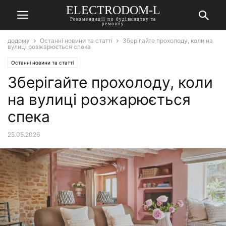
ELECTRODOM-L
Рекомендації по будівництву та
ремонту
додому
Останні новини та статті
Зберігайте прохолоду, коли на
вулиці розжарюється спека
Останні новини та статті
Зберігайте прохолоду, коли
на вулиці розжарюється
спека
25.05.2026