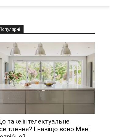
Популярні
о таке інтелектуальне
світлення? І навіщо воно Мені
отрібно?