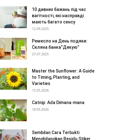
10 дивних бажань під час
вагітності, які насправді
мають багато сенсу
12.09.2025
Ремесло на День подяки:
Скляна банка”Дякую”
27.07.2025
Master the Sunflower: A Guide
to Timing, Planting, and
Varieties
15.05.2026
Catnip: Ada Dimana-mana
18.05.2026
Sembilan Cara Terbukti
Menghilangkan Residu Stiker