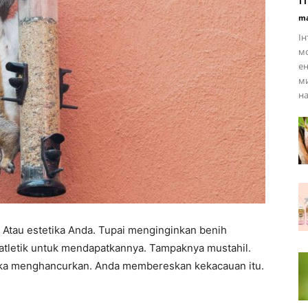
ma
Ін
мо
ен
ми
на
 Atau estetika Anda. Tupai menginginkan benih
atletik untuk mendapatkannya. Tampaknya mustahil.
ka menghancurkan. Anda membereskan kekacauan itu.