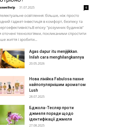
xwelhelp
-
31.07.2025
0
телектуальне освітлення: більше, ніж просто
дний гаджет-інвестиція в комфорт, безпеку та
ергоефективністьВ епоху "розумних будинків"
 оточені технологіями, покликаними спростити
ше життя і зробити...
Agas dapur itu menjijikkan.
Inilah cara menghilangkannya
20.05.2026
Нова лінійка Fabulosa пахне
найпопулярнішим ароматом
Lush
28.07.2025
Бджола-Тесляр проти
джмеля поради щодо
ідентифікації джмеля
27.08.2025