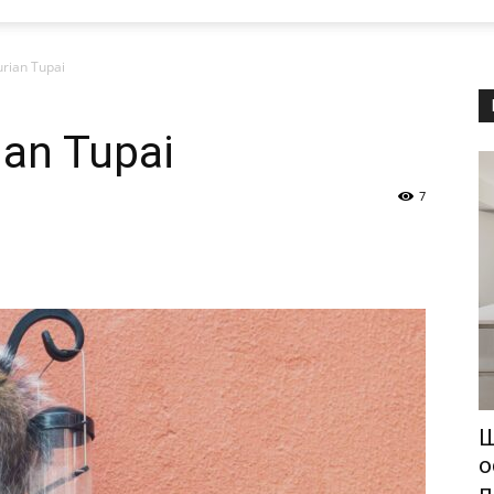
rian Tupai
ian Tupai
7
Щ
о
п