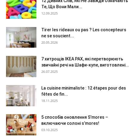
12 Дивних Слів, Які Не Завжди Означають
Те, Що Вони Мали...
12.09.2025
Tirer les rideaux ou pas ? Les concepteurs
ne se soucient...
20.05.2026
7 хитрощів IKEA PAX, які перетворюють
звичайні речі на Шафи-купе, виготовлені...
26.07.2025
La cuisine minimaliste : 12 étapes pour des
fêtes de fin...
18.11.2025
5 способів оновлення S’mores –
включаючи солоні s’mores!
03.10.2025