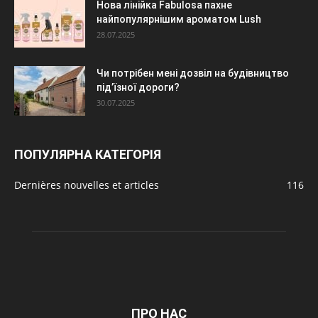
Нова лінійка Fabulosa пахне
найпопулярнішим ароматом Lush
28.07.2025
Чи потрібен мені дозвіл на будівництво
під’їзної дороги?
30.07.2025
ПОПУЛЯРНА КАТЕГОРІЯ
Dernières nouvelles et articles
116
ПРО НАС