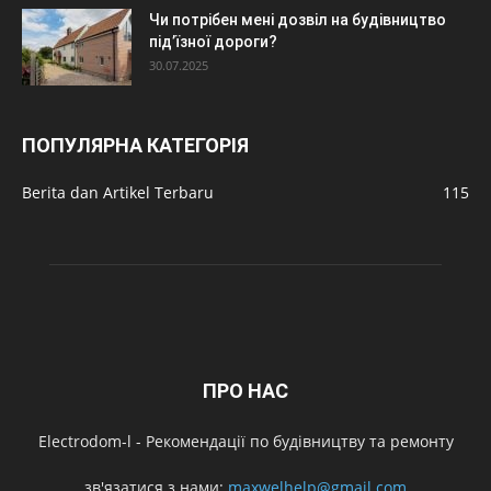
Чи потрібен мені дозвіл на будівництво
під’їзної дороги?
30.07.2025
ПОПУЛЯРНА КАТЕГОРІЯ
Berita dan Artikel Terbaru
115
ПРО НАС
Electrodom-l - Рекомендації по будівництву та ремонту
зв'язатися з нами:
maxwelhelp@gmail.com