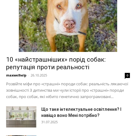
10 «найстрашніших» порід собак:
репутація проти реальності
maxwelhelp
-
26.10.2025
0
Розвійте міфи про «страшні» породи собак: реальність лякаючої
зовнішності З дитинства ми чули історії про «страшні» породи
собак, про собак, які нібито генетично запрограмовані...
Що таке інтелектуальне освітлення? І
навіщо воно Мені потрібно?
31.07.2025