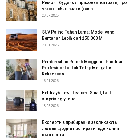
Ремонт будинку: приховані витрати, про
які потрібно знати (і як з...
23.07.2025
SUV Paling Tahan Lama: Model yang
Bertahan Lebih dari 250.000 Mil
20.01.2026
Pembersihan Rumah Mingguan: Panduan
Profesional untuk Tetap Mengatasi
Kekacauan
16.01.2026
Beldray’s new steamer: Small, fast,
surprisingly loud
18.05.2026
Експерти з прибирання закликають
людей щодня протирати підвіконня
цього літа