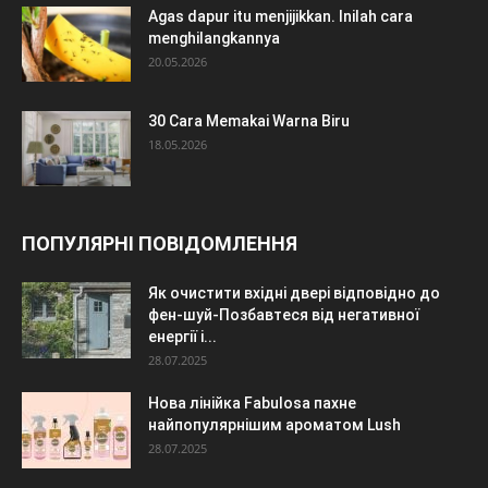
Agas dapur itu menjijikkan. Inilah cara
menghilangkannya
20.05.2026
30 Cara Memakai Warna Biru
18.05.2026
ПОПУЛЯРНІ ПОВІДОМЛЕННЯ
Як очистити вхідні двері відповідно до
фен-шуй-Позбавтеся від негативної
енергії і...
28.07.2025
Нова лінійка Fabulosa пахне
найпопулярнішим ароматом Lush
28.07.2025