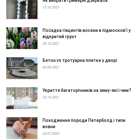
Як вибрати гримерні дзеркала
13.10.2021
Посадка гіацинтів восени в підмосков’ї у
відкритий грунт
28.10.2021
Бетон vs тротуарна плитка у дворі
05.09.2021
Укриття багаторічників на зиму-які і чим?
23.10.2021
Походження породи Петерболд і типи
вовни
24.07.2025