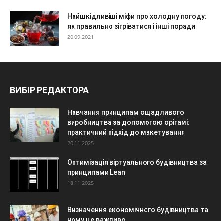
Найшкідливіші міфи про холодну погоду:
як правильно зігріватися і інші поради
20.09.2021
ВИБІР РЕДАКТОРА
Навчання принципам ощадливого
виробництва за допомогою орігамі:
практичний підхід до макетування
20.11.2025
Оптимізація віртуального будівництва за
принципами Lean
18.11.2025
Визначення економічного будівництва та
чому це важливо