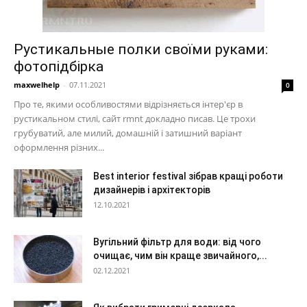
Рустикальные полки своїми руками:
фотопідбірка
maxwelhelp
-
07.11.2021
0
Про те, якими особливостями відрізняється інтер'єр в
рустикальном стилі, сайт rmnt докладно писав. Це трохи
грубуватий, але милий, домашній і затишний варіант
оформлення різних...
Best interior festival зібрав кращі роботи
дизайнерів і архітекторів
12.10.2021
Вугільний фільтр для води: від чого
очищає, чим він краще звичайного,...
02.12.2021