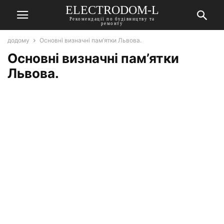
ELECTRODOM-L
Рекомендації по будівництву та
ремонту
додому
Основні визначні пам’ятки Львова.
Основні визначні пам’ятки
Львова.