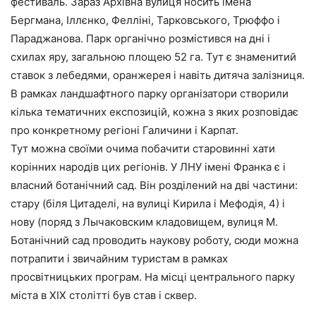
фестиваль. Зараз Архівна вулиця носить імена
Бергмана, Іллєнко, Фелліні, Тарковського, Трюффо і
Параджанова. Парк органічно розмістився на дні і
схилах яру, загальною площею 52 га. Тут є знаменитий
ставок з лебедями, оранжерея і навіть дитяча залізниця.
В рамках ландшафтного парку організатори створили
кілька тематичних експозицій, кожна з яких розповідає
про конкретному регіоні Галичини і Карпат.
Тут можна своїми очима побачити старовинні хати
корінних народів цих регіонів. У ЛНУ імені Франка є і
власний ботанічний сад. Він розділений на дві частини:
стару (біля Цитаделі, на вулиці Кирила і Мефодія, 4) і
нову (поряд з Лычаковским кладовищем, вулиця М.
Ботанічний сад проводить наукову роботу, сюди можна
потрапити і звичайним туристам в рамках
просвітницьких програм. На місці центрального парку
міста в XIX столітті був став і сквер.