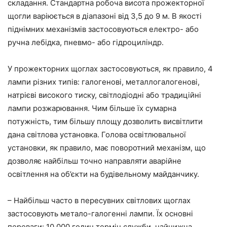
складання. Стандартна робоча висота прожекторної
щогли варіюється в діапазоні від 3,5 до 9 м. В якості
піднімних механізмів застосовуються електро- або
ручна лебідка, пневмо- або гідроциліндр.
У прожекторних щоглах застосовуються, як правило, 4
лампи різних типів: галогенові, металлогалогенові,
натрієві високого тиску, світлодіодні або традиційні
лампи розжарювання. Чим більше їх сумарна
потужність, тим більшу площу дозволить висвітлити
дана світлова установка. Голова освітлювальної
установки, як правило, має поворотний механізм, що
дозволяє найбільш точно направляти аварійне
освітлення на об’єкти на будівельному майданчику.
– Найбільш часто в пересувних світлових щоглах
застосовують метало-галогенні лампи. Їх основні
переваги: 10 000 годин термін служби, найнижча