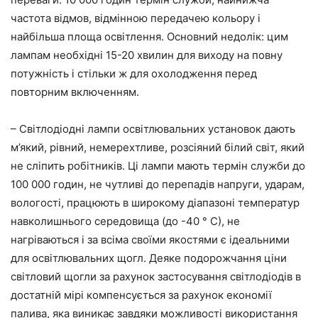
частота відмов, відмінною передачею кольору і
найбільша площа освітлення. Основний недолік: цим
лампам необхідні 15-20 хвилин для виходу на повну
потужність і стільки ж для охолодження перед
повторним включенням.
– Світлодіодні лампи освітлювальних установок дають
м’який, рівний, немерехтливе, розсіяний білий світ, який
не сліпить робітників. Ці лампи мають термін служби до
100 000 годин, не чутливі до перепадів напруги, ударам,
вологості, працюють в широкому діапазоні температур
навколишнього середовища (до -40 ° С), не
нагріваються і за всіма своїми якостями є ідеальними
для освітлювальних щогл. Деяке подорожчання ціни
світловий щогли за рахунок застосування світлодіодів в
достатній мірі компенсується за рахунок економії
палива, яка виникає завдяки можливості використання