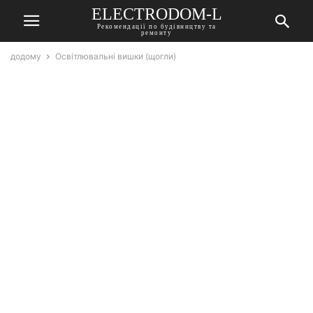
ELECTRODOM-L
Рекомендації по будівництву та
ремонту
додому
Освітлювальні вишки (щогли)