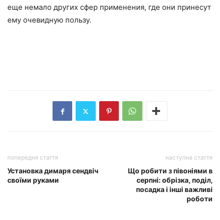
еще немало других сфер применения, где они принесут
ему очевидную пользу.
попередня стаття
наступна стаття
Установка димаря сендвіч
Що робити з півоніями в
своїми руками
серпні: обрізка, поділ,
посадка і інші важливі
роботи