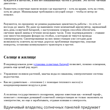
нуждается в запчастях, в ней нет изнашиваемых частей и деталей. Это почти «вечный
двигатель».
Разместить солнечные панели можно где вздумается – хоть на крыше, хоть на стене,
хоть во дворе. Минимальные требования к несущей опоре – чтобы ее ветер не
повалил.
Разумеется, по-прежнему не решена радикально цикличность работы – то есть от
восхода до заката. Но даже на нынешнем этапе компактный аккумулятор, заряжаемый
весь день солнечной батареей, с наступлением сумерек способен обеспечить
свечение яркой лампы в течение нескольких часов. Тому подтверждением – ставшие
уже многочисленными фонари на столбах, к которым не тянутся провода
электрпередачи. Смонтированные на них мини-станции уже сегодня дали
возможность осветить на ночных дорогах проблемные перекрестки, опасные
повороты, остановки коммунального транспорта и прочее.
Солнце и жилище
В индивидуальном доме
установка солнечных батарей
позволяет, помимо освещения,
решить еще целый ряд задач:
Управление поливом растений, закачка воды из скважины, электропитание системы
водоочистки.
Как ни удивительно – отопление ( с помощью теплового насоса) и
кондиционирование воздуха в доме.
А политика государственного поощрения, широко известная как «зеленый тариф»,
помогает с помощью домашней солнечной электростанции не только экономить на
электричестве, но еще и зарабатывать, отдавая излишки в электросеть.
Вдумчивый владелец солнечных панелей придумает