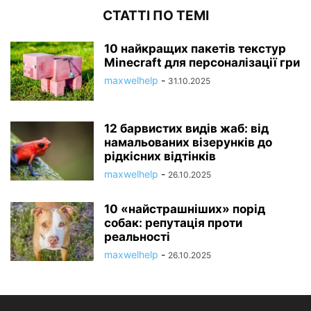
СТАТТІ ПО ТЕМІ
10 найкращих пакетів текстур
Minecraft для персоналізації гри
maxwelhelp
-
31.10.2025
12 барвистих видів жаб: від
намальованих візерунків до
рідкісних відтінків
maxwelhelp
-
26.10.2025
10 «найстрашніших» порід
собак: репутація проти
реальності
maxwelhelp
-
26.10.2025