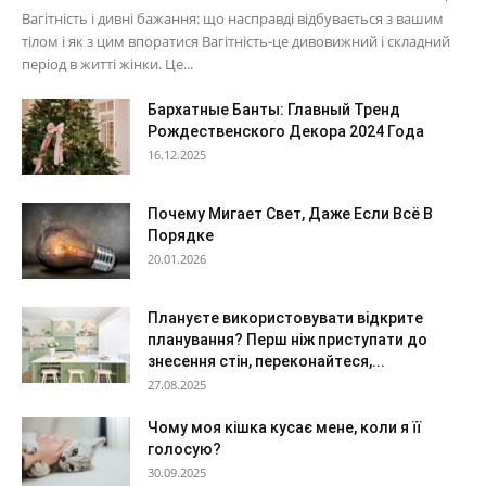
Вагітність і дивні бажання: що насправді відбувається з вашим
тілом і як з цим впоратися Вагітність-це дивовижний і складний
період в житті жінки. Це...
Бархатные Банты: Главный Тренд
Рождественского Декора 2024 Года
16.12.2025
Почему Мигает Свет, Даже Если Всё В
Порядке
20.01.2026
Плануєте використовувати відкрите
планування? Перш ніж приступати до
знесення стін, переконайтеся,...
27.08.2025
Чому моя кішка кусає мене, коли я її
голосую?
30.09.2025