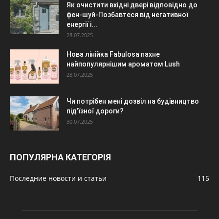
Як очистити вхідні двері відповідно до
фен-шуй-Позбавтеся від негативної
енергії і...
28.07.2025
Нова лінійка Fabulosa пахне
найпопулярнішим ароматом Lush
28.07.2025
Чи потрібен мені дозвіл на будівництво
під’їзної дороги?
30.07.2025
ПОПУЛЯРНА КАТЕГОРІЯ
Последние новости и статьи
115