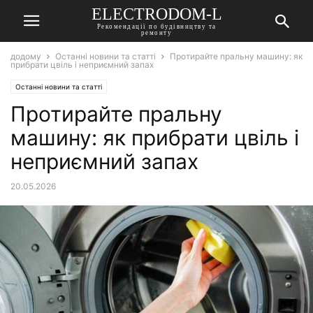
ELECTRODOM-L
Рекомендації по будівництву та
ремонту
додому
Останні новини та статті
Протирайте пральну машину: як
прибрати цвіль і неприємний запах
Останні новини та статті
Протирайте пральну
машину: як прибрати цвіль і
неприємний запах
20.05.2026