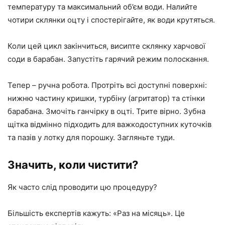
температуру та максимальний об’єм води. Налийте
чотири склянки оцту і спостерігайте, як води крутяться.
Коли цей цикл закінчиться, висипте склянку харчової
соди в барабан. Запустіть гарячий режим полоскання.
Тепер – ручна робота. Протріть всі доступні поверхні:
нижню частину кришки, турбіну (агритатор) та стінки
барабана. Змочіть ганчірку в оцті. Трите вірно. Зубна
щітка відмінно підходить для важкодоступних куточків
та пазів у лотку для порошку. Загляньте туди.
Значить, коли чистити?
Як часто слід проводити цю процедуру?
Більшість експертів кажуть: «Раз на місяць». Це