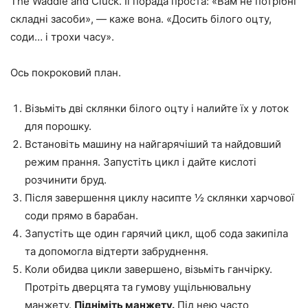
The Waddle and Cluck. Її порада проста: «Вам не потрібні
складні засоби», — каже вона. «Досить білого оцту,
соди… і трохи часу».
Ось покроковий план.
Візьміть дві склянки білого оцту і налийте їх у лоток
для порошку.
Встановіть машину на найгарячіший та найдовший
режим прання. Запустіть цикл і дайте кислоті
розчинити бруд.
Після завершення циклу насипте ½ склянки харчової
соди прямо в барабан.
Запустіть ще один гарячий цикл, щоб сода закипіла
та допомогла відтерти забруднення.
Коли обидва цикли завершено, візьміть ганчірку.
Протріть дверцята та гумову ущільнювальну
манжету.
Підніміть манжету.
Під нею часто