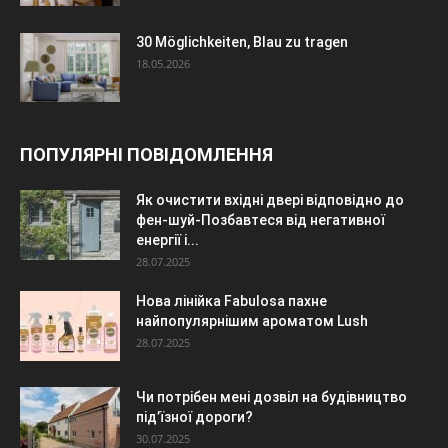
30 Möglichkeiten, Blau zu tragen
18.05.2026
ПОПУЛЯРНІ ПОВІДОМЛЕННЯ
Як очистити вхідні двері відповідно до
фен-шуй-Позбавтеся від негативної
енергії і...
28.07.2025
Нова лінійка Fabulosa пахне
найпопулярнішим ароматом Lush
28.07.2025
Чи потрібен мені дозвіл на будівництво
під’їзної дороги?
30.07.2025