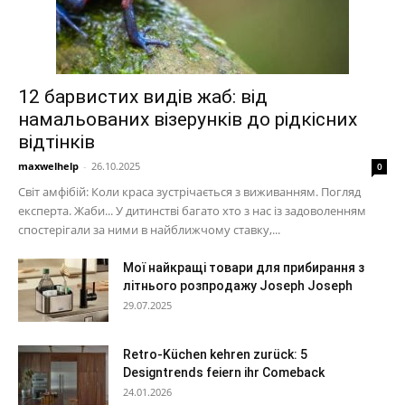
12 барвистих видів жаб: від
намальованих візерунків до рідкісних
відтінків
maxwelhelp
-
26.10.2025
0
Світ амфібій: Коли краса зустрічається з виживанням. Погляд
експерта. Жаби... У дитинстві багато хто з нас із задоволенням
спостерігали за ними в найближчому ставку,...
Мої найкращі товари для прибирання з
літнього розпродажу Joseph Joseph
29.07.2025
Retro-Küchen kehren zurück: 5
Designtrends feiern ihr Comeback
24.01.2026