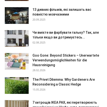
13 дивних фільмів, які залишать вас
повністю мовчазними
20.09.2025
Чи вмієте ви фарбувати гальку? Так, але
тільки якщо ви дотримуєтесь...
02.08.2025
Goo Gone: Beyond Stickers – Unerwartete
Verwendungsmöglichkeiten für die
Hausreinigung
28.02.2026
The Privet Dilemma: Why Gardeners Are
Reconsidering a Classic Hedge
15.05.2026
7 хитрощів IKEA PAX, які перетворюють