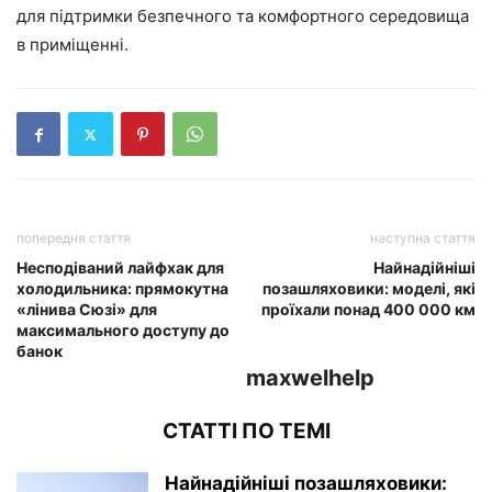
для підтримки безпечного та комфортного середовища
в приміщенні.
попередня стаття
наступна стаття
Несподіваний лайфхак для
Найнадійніші
холодильника: прямокутна
позашляховики: моделі, які
«лінива Сюзі» для
проїхали понад 400 000 км
максимального доступу до
банок
maxwelhelp
СТАТТІ ПО ТЕМІ
Найнадійніші позашляховики: