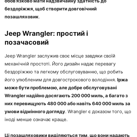
обов’язково мати надзвичайну здатність до
бездоріжжя, щоб створити довговічний
позашляховик
.
Jeep Wrangler: простий і
позачасовий
Jeep Wrangler заслужив своє місце завдяки своїй
механічній простоті. Його дизайн надає перевагу
бездоріжжю та легкому обслуговуванню, що робить
його улюбленим для довгострокового володіння.
Іржа
може бути проблемою, але добре обслуговувані
Wrangler надійно досягають 200 000 миль, а багато з
них перевищують 480 000 або навіть 640 000 миль за
умови відмінного догляду
. Wrangler є доказом того, що
іноді менше означає краще.
Ці позашляховики виділяються тим, що вони надають