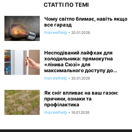
СТАТТІ ПО ТЕМІ
Чому світло блимає, навіть якщо
все гаразд
maxwelhelp
-
20.01.2026
Несподіваний лайфхак для
холодильника: прямокутна
«лінива Сюзі» для
максимального доступу до...
maxwelhelp
-
20.01.2026
Як сніг впливає на ваш газон:
причини, ознаки та
профілактика
maxwelhelp
-
16.01.2026