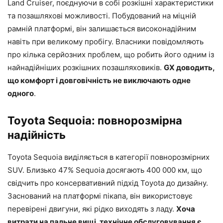
Land Cruiser, поєднуючи в собі розкішні характеристики
та позашляхові можливості. Побудований на міцній
рамній платформі, він залишається високонадійним
навіть при великому пробігу. Власники повідомляють
про кілька серйозних проблем, що робить його одним із
найнадійніших розкішних позашляховиків.
GX доводить,
що комфорт і довговічність не виключають одне
одного
.
Toyota Sequoia: повнорозмірна
надійність
Toyota Sequoia виділяється в категорії повнорозмірних
SUV. Близько 47% Sequoia досягають 400 000 км, що
свідчить про консервативний підхід Toyota до дизайну.
Заснований на платформі пікапа, він використовує
перевірені двигуни, які рідко виходять з ладу.
Хоча
витрати на пальне вищі, технічне обслуговування є