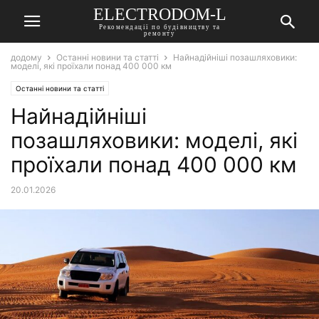
ELECTRODOM-L
Рекомендації по будівництву та
ремонту
додому
Останні новини та статті
Найнадійніші позашляховики:
моделі, які проїхали понад 400 000 км
Останні новини та статті
Найнадійніші
позашляховики: моделі, які
проїхали понад 400 000 км
20.01.2026