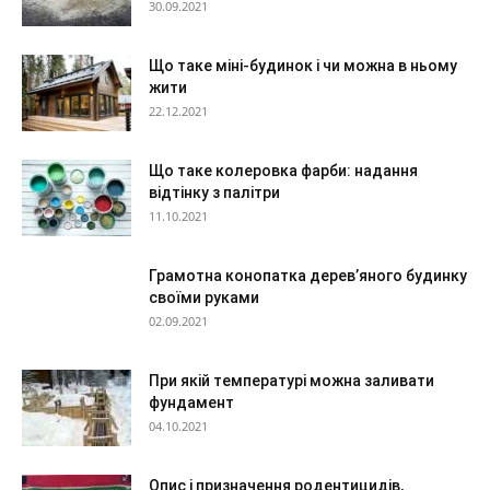
30.09.2021
Що таке міні-будинок і чи можна в ньому
жити
22.12.2021
Що таке колеровка фарби: надання
відтінку з палітри
11.10.2021
Грамотна конопатка дерев’яного будинку
своїми руками
02.09.2021
При якій температурі можна заливати
фундамент
04.10.2021
Опис і призначення родентицидів,