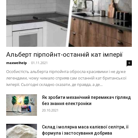
Альберт пірпойнт-останній кат імперії
maxwelhelp
-
01.11.2021
0
Особистість альберта пірпойнта обросла красивими і не дуже
легендами, чому чимало сприяв сам останній кат британської
імперії. Сьогодні складно сказати, де правда, а де...
Як зробити механічний перемикач гірлянд
без знання електроніки
20.10.2021
Склад і молярна маса калієвої селітри, її
формула і застосування добрива