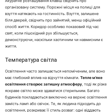
Акуратне розташування клавіш свідчить про
організовану систему. Порожні місця на полиці для
взуття натякають на гостинність. Взуття, залишене
біля дверей, свідчить про зайнятий, менш офіційний
спосіб життя. Коридор особливо показовий під час
свят, коли пішохідний рух збільшується,
демонструючи, наскільки хаотичним чи навмисним є
життя.
Температура світла
Освітлення часто залишається непоміченим, але воно
має глибокий вплив на відчуття кімнати.
Тепле м’яке
освітлення створює затишну атмосферу
, тоді як різке
яскраве світло може здаватися стерильним. Багато
будинків покладаються виключно на верхнє освітлення
замість ламп або свічок. Те, як людина підходить до
освітлення, розкриває її стиль розваг: одні віддають