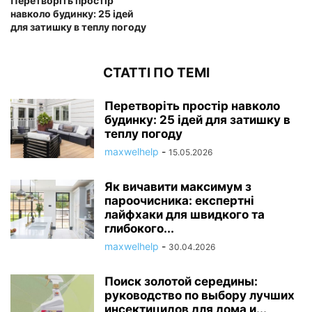
Перетворіть простір
навколо будинку: 25 ідей
для затишку в теплу погоду
СТАТТІ ПО ТЕМІ
Перетворіть простір навколо
будинку: 25 ідей для затишку в
теплу погоду
maxwelhelp
-
15.05.2026
Як вичавити максимум з
пароочисника: експертні
лайфхаки для швидкого та
глибокого...
maxwelhelp
-
30.04.2026
Поиск золотой середины:
руководство по выбору лучших
инсектицидов для дома и...