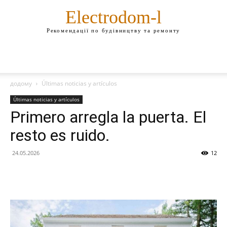
Electrodom-l
Рекомендації по будівництву та ремонту
додому
Últimas noticias y artículos
Últimas noticias y artículos
Primero arregla la puerta. El
resto es ruido.
24.05.2026
12