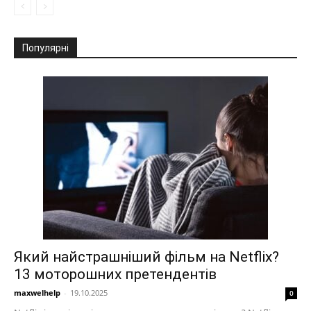
Популярні
Який найстрашніший фільм на Netflix?
13 моторошних претендентів
maxwelhelp
-
19.10.2025
0