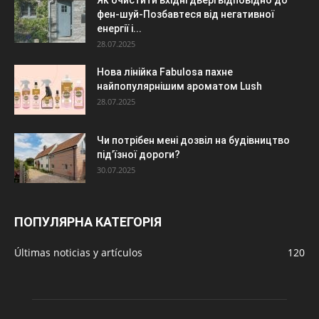
Як очистити вхідні двері відповідно до
фен-шуй-Позбавтеся від негативної
енергії і...
28.07.2025
Нова лінійка Fabulosa пахне
найпопулярнішим ароматом Lush
28.07.2025
Чи потрібен мені дозвіл на будівництво
під’їзної дороги?
30.07.2025
ПОПУЛЯРНА КАТЕГОРІЯ
Últimas noticias y artículos
120