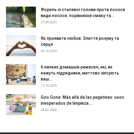
Форель із сталевої голови проти лосося
види лосося: порівняння смаку та...
27.08.2025
Як проявити любов: Злиття розуму та
серця
04.10.2025
6 липких домашніх ремесел, які, як
кажуть підрядники, миттєво зіпсують
ваш...
13.10.2025
Goo Gone: Más allá de las pegatinas: usos
inesperados de limpieza...
28.02.2026