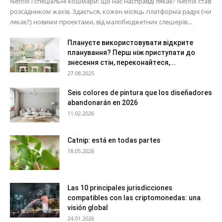
Netflix і спеціальні кошмари: що нас насправді лякає? Netflix став
розсадником жахів. Здається, кожен місяць платформа радує (чи
лякає?) новими проектами, від малобюджетних слешерів...
Плануєте використовувати відкрите
планування? Перш ніж приступати до
знесення стін, переконайтеся,...
27.08.2025
Seis colores de pintura que los diseñadores
abandonarán en 2026
11.02.2026
Catnip: está en todas partes
18.05.2026
Las 10 principales jurisdicciones
compatibles con las criptomonedas: una
visión global
24.01.2026