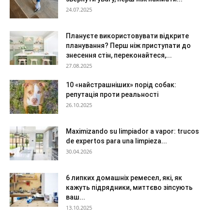
24.07.2025
Плануєте використовувати відкрите
планування? Перш ніж приступати до
знесення стін, переконайтеся,...
27.08.2025
10 «найстрашніших» порід собак:
репутація проти реальності
26.10.2025
Maximizando su limpiador a vapor: trucos
de expertos para una limpieza...
30.04.2026
6 липких домашніх ремесел, які, як
кажуть підрядники, миттєво зіпсують
ваш...
13.10.2025