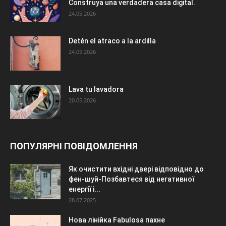
Construya una verdadera casa digital.
24.05.2026
Detén el atraco a la ardilla
24.05.2026
Lava tu lavadora
20.05.2026
ПОПУЛЯРНІ ПОВІДОМЛЕННЯ
Як очистити вхідні двері відповідно до
фен-шуй-Позбавтеся від негативної
енергії і...
28.07.2025
Нова лінійка Fabulosa пахне