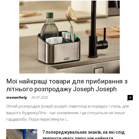
Мої найкращі товари для прибирання з
літнього розпродажу Joseph Joseph
maxwelhelp
-
29.07.2025
0
Літній розпродаж Joseph Joseph: інвестиції в порядок і стиль для
вашого будинкуЛіто - час оновлення, і це стосується не лише
гардеробу. Пора переглянути і...
7 попереджувальних знаків, на які слід
звернути увагу, перш ніж наймати...