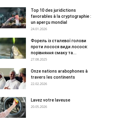
Top 10 des juridictions
favorables à la cryptographie :
un aperçu mondial
24.01.2026
Форель із сталевої голови
проти лосося види лосося:
порівняння смаку та...
27.08.2025
Onze nations arabophones à
travers les continents
22.02.2026
Lavez votre laveuse
20.05.2026