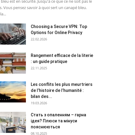
 bleu est en sécurité. Jusqu'à ce que ce ne soit pas le
s. Vous pensez savoir à quoi sert un canapé bleu.
la...
Choosing a Secure VPN: Top
Options for Online Privacy
22.02.2026
Rangement efficace de la literie
: un guide pratique
22.11.2025
Les conflits les plus meurtriers
de l’histoire de l’humanité :
bilan des...
19.03.2026
Стать з опаленням – гарна
ідея? Плюси та мінуси
пояснюються
08.10.2025