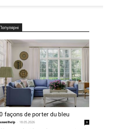
Популярні
0 façons de porter du bleu
xwelhelp
-
18.05.2026
0