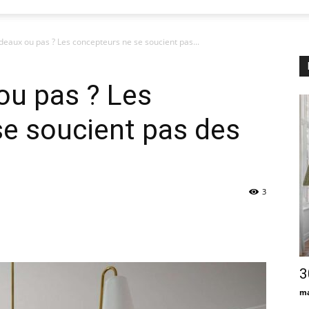
rideaux ou pas ? Les concepteurs ne se soucient pas...
 ou pas ? Les
e soucient pas des
3
3
ma