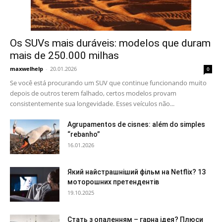
Os SUVs mais duráveis: modelos que duram
mais de 250.000 milhas
maxwelhelp
-
20.01.2026
0
Se você está procurando um SUV que continue funcionando muito
depois de outros terem falhado, certos modelos provam
consistentemente sua longevidade. Esses veículos não...
Agrupamentos de cisnes: além do simples
“rebanho”
16.01.2026
Який найстрашніший фільм на Netflix? 13
моторошних претендентів
19.10.2025
Стать з опаленням – гарна ідея? Плюси