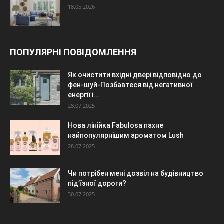
18.05.2026
ПОПУЛЯРНІ ПОВІДОМЛЕННЯ
Як очистити вхідні двері відповідно до
фен-шуй-Позбавтеся від негативної
енергії і...
28.07.2025
Нова лінійка Fabulosa пахне
найпопулярнішим ароматом Lush
28.07.2025
Чи потрібен мені дозвіл на будівництво
під’їзної дороги?
30.07.2025