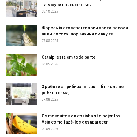
та мінуси пояснюються
08.10.2025
Форель із сталевої голови проти лосося
види лосося: порівняння смаку та...
27.08.2025
Catnip: está em toda parte
18.05.2026
3 роботи з прибирання, які я б ніколи не
робила сама,...
27.08.2025
Os mosquitos da cozinha são nojentos.
Veja como fazê-los desaparecer
20.05.2026