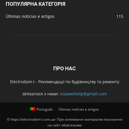
ПОПУЛЯРНА КАТЕГОРІЯ
Últimas notícias e artigos
115
ПРО НАС
Electrodom-l - Рекомендації по будівництву та ремонту
зв'язатися з нами:
maxwelhelp@gmail.com
Português
Últimas notícias e artigos
© https://electrodom-l.com.ua- При копіюванні матеріалів посилання
на сайт обов'язкове