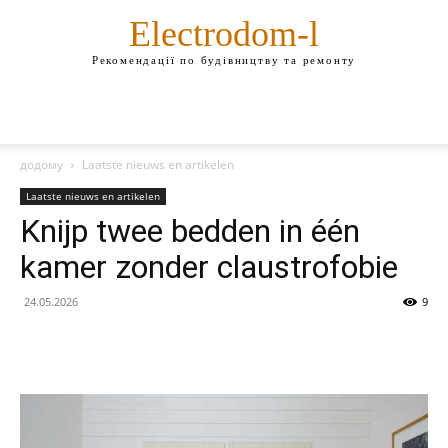
Electrodom-l
Рекомендації по будівництву та ремонту
додому
Laatste nieuws en artikelen
Laatste nieuws en artikelen
Knijp twee bedden in één
kamer zonder claustrofobie
24.05.2026
9