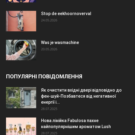
Stop de eekhoornoverval
24.05.2026
Was je wasmachine
20.05.2026
ПОПУЛЯРНІ ПОВІДОМЛЕННЯ
Як очистити вхідні двері відповідно до
фен-шуй-Позбавтеся від негативної
енергії і...
28.07.2025
Нова лінійка Fabulosa пахне
найпопулярнішим ароматом Lush
28.07.2025