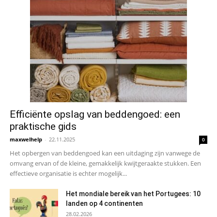
Efficiënte opslag van beddengoed: een
praktische gids
maxwelhelp
-
22.11.2025
0
Het opbergen van beddengoed kan een uitdaging zijn vanwege de
omvang ervan of de kleine, gemakkelijk kwijtgeraakte stukken. Een
effectieve organisatie is echter mogelijk...
Het mondiale bereik van het Portugees: 10
landen op 4 continenten
28.02.2026