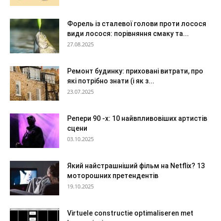
Форель із сталевої голови проти лосося
види лосося: порівняння смаку та...
27.08.2025
Ремонт будинку: приховані витрати, про
які потрібно знати (і як з...
23.07.2025
Репери 90 -х: 10 найвпливовіших артистів
сцени
03.10.2025
Який найстрашніший фільм на Netflix? 13
моторошних претендентів
19.10.2025
Virtuele constructie optimaliseren met