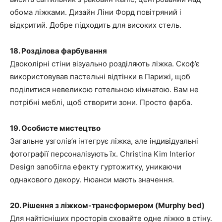
обома ліжками. Дизайн Ліни Форд повітряний і
відкритий. Добре підходить для високих стель.
18. Розділова фарбування
Двоколірні стіни візуально розділяють ліжка. Скоф’є
використовував пастельні відтінки в Парижі, щоб
поділитися невеликою готельною кімнатою. Вам не
потрібні меблі, щоб створити зони. Просто фарба.
19. Особисте мистецтво
Загальне узголів’я інтегрує ліжка, але індивідуальні
фотографії персоналізують їх. Christina Kim Interior
Design запобігла ефекту гуртожитку, уникаючи
однакового декору. Нюанси мають значення.
20. Рішення з ліжком-трансформером (Murphy bed)
Для найтісніших просторів сховайте одне ліжко в стіну.