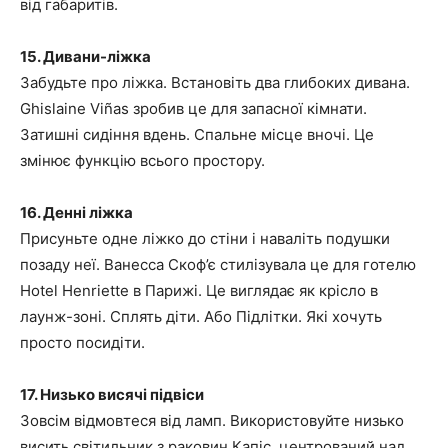
від габаритів.
15. Дивани-ліжка
Забудьте про ліжка. Встановіть два глибоких дивана.
Ghislaine Viñas зробив це для запасної кімнати.
Затишні сидіння вдень. Спальне місце вночі. Це
змінює функцію всього простору.
16. Денні ліжка
Присуньте одне ліжко до стіни і наваліть подушки
позаду неї. Ванесса Скоф’є стилізувала це для готелю
Hotel Henriette в Парижі. Це виглядає як крісло в
лаунж-зоні. Сплять діти. Або Підлітки. Які хочуть
просто посидіти.
17. Низько висячі підвіси
Зовсім відмовтеся від ламп. Використовуйте низько
висить світильник з раковин Капіс, центрований над