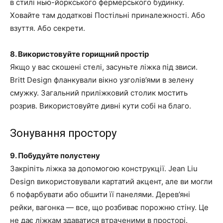
в стилі нью-йоркського фермерського будинку.
Ховайте там додаткові Постільні приналежності. Або
взуття. Або секрети.
8. Використовуйте горищний простір
Якщо у вас скошені стелі, засуньте ліжка під звиси.
Britt Design фланкували вікно узголів’ями в зелену
смужку. Загальний приліжковий столик мостить
розрив. Використовуйте дивні кути собі на благо.
Зонування простору
9. Побудуйте полустену
Закріпіть ліжка за допомогою конструкції. Jean Liu
Design використовували картатий акцент, але ви могли
б пофарбувати або обшити її панелями. Дерев’яні
рейки, вагонка — все, що розбиває порожню стіну. Це
не дає ліжкам здаватися втраченими в просторі.