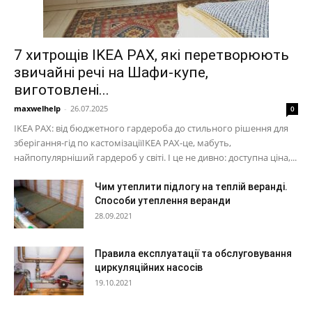
7 хитрощів IKEA PAX, які перетворюють
звичайні речі на Шафи-купе,
виготовлені...
maxwelhelp
-
26.07.2025
0
IKEA PAX: від бюджетного гардероба до стильного рішення для
зберігання-гід по кастомізаціїIKEA PAX-це, мабуть,
найпопулярніший гардероб у світі. І це не дивно: доступна ціна,...
Чим утеплити підлогу на теплій веранді.
Способи утеплення веранди
28.09.2021
Правила експлуатації та обслуговування
циркуляційних насосів
19.10.2021