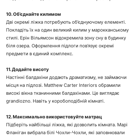
10. Об’єднайте килимом
Дві окремі ліжка потребують об’єднуючому елементі.
Покладіть їх на один великий килим у марокканському
стилі. Ерін Вільямсон відокремила зону сну в будинку
біля озера. Оформлення підлоги пов’язує окремі
предмети в єдиний комплекс.
11. Додайте висоту
Настінні балдахіни додають драматизму, не займаючи
місця на підлозі. Matthew Carter Interiors обрамили
високі вікна тканинними балдахінами. Це виглядає
grandiozno. Навіть у коробоподібній кімнаті.
12. Максимально використовуйте матрац
Підберіть найбільші ліжка, які дозволить кімната. Марі
Фланіган вибрала білі Чохли-Чохли, які заповнювали