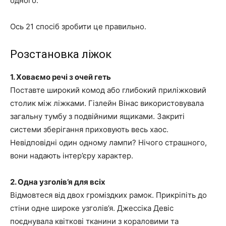
одного.
Ось 21 спосіб зробити це правильно.
Розстановка ліжок
1. Ховаємо речі з очей геть
Поставте широкий комод або глибокий приліжковий
столик між ліжками. Гізлейн Вінас використовувала
загальну тумбу з подвійними ящиками. Закриті
системи зберігання приховують весь хаос.
Невідповідні один одному лампи? Нічого страшного,
вони надають інтер’єру характер.
2. Одна узголів’я для всіх
Відмовтеся від двох громіздких рамок. Прикріпіть до
стіни одне широке узголів’я. Джессіка Девіс
поєднувала квіткові тканини з кораловими та