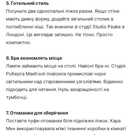
5. Готельний стиль
Посуньте два односпальні ліжка разом. Якщо стіни
мають дивну форму, додайте загальний столик в
поглибленні ніші. Так вчинили зі студії Studio Peake в
Лондоні. Це виглядає затишно. Не тісно. Просто
компактно.
6. Бра економлять місце
Лампи займають місце на столі. Навісні бра-ні. Студія
Роберта МакКінлі повісила промислові чорні
світильники над старовинними узголів’ями. Відмінно
підходить для читання. Нуль захаращеності на
тумбочці.
7. Отоманки для зберігання
Поставте пуфи-отоманки біля підніжжя ліжок. Кара
Мен використовувала м’які тканинні коробки в кімнаті