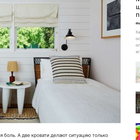
ш
п
ma
Ха
ос
оп
эс
я боль. А две кровати делают ситуацию только