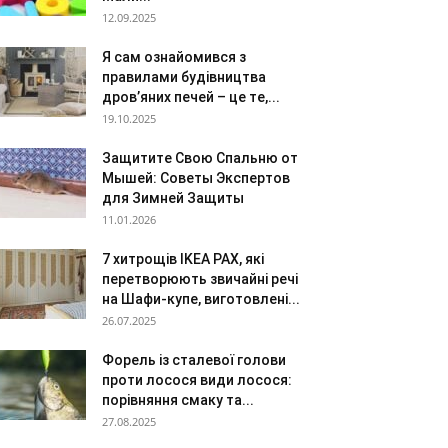
12.09.2025
Я сам ознайомився з
правилами будівництва
дров’яних печей – це те,...
19.10.2025
Защитите Свою Спальню от
Мышей: Советы Экспертов
для Зимней Защиты
11.01.2026
7 хитрощів IKEA PAX, які
перетворюють звичайні речі
на Шафи-купе, виготовлені...
26.07.2025
Форель із сталевої голови
проти лосося види лосося:
порівняння смаку та...
27.08.2025