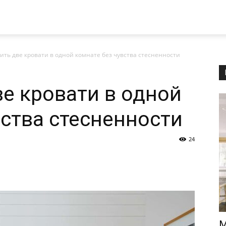
тить две кровати в одной комнате без чувства стесненности
ве кровати в одной
вства стесненности
24
М