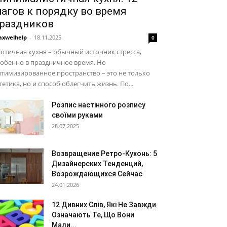
агов к порядку во время
раздников
xwelhelp
-
18.11.2025
0
отичная кухня – обычный источник стресса,
обенно в праздничное время. Но
тимизированное пространство – это не только
тетика, но и способ облегчить жизнь. По...
Розпис настінного розпису
своїми руками
28.07.2025
Возвращение Ретро-Кухонь: 5
Дизайнерских Тенденций,
Возрождающихся Сейчас
24.01.2026
12 Дивних Слів, Які Не Завжди
Означають Те, Що Вони
Мали...