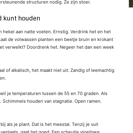
rsteunende structuren nodig. Ze zijn stoer.
nd kunt houden
 hekel aan natte voeten. Ernstig. Verdrink het en het
 Laat de volwassen planten een beetje bruin en krokant
 het verwelkt? Doordrenk het. Negeer het dan een week
l of alkalisch, het maakt niet uit. Zandig of leemachtig
en.
er wil je temperaturen tussen de 55 en 70 graden. Als
it. Schimmels houden van stagnatie. Open ramen.
j als je plant. Dat is het meestal. Tenzij je vuil
bouwplaats, gaat het goed. Een scheutje vloeibare