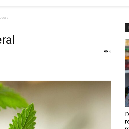
 overal
eral
6
D
r
m