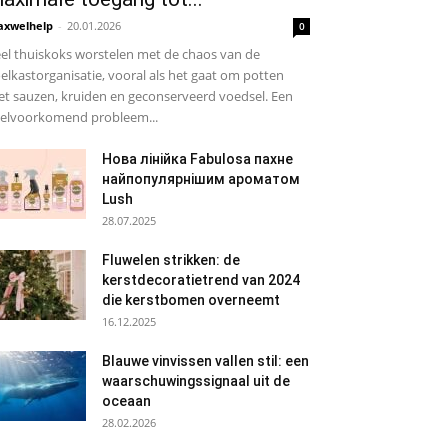
xwelhelp
-
20.01.2026
0
el thuiskoks worstelen met de chaos van de
elkastorganisatie, vooral als het gaat om potten
t sauzen, kruiden en geconserveerd voedsel. Een
elvoorkomend probleem...
Нова лінійка Fabulosa пахне
найпопулярнішим ароматом
Lush
28.07.2025
Fluwelen strikken: de
kerstdecoratietrend van 2024
die kerstbomen overneemt
16.12.2025
Blauwe vinvissen vallen stil: een
waarschuwingssignaal uit de
oceaan
28.02.2026