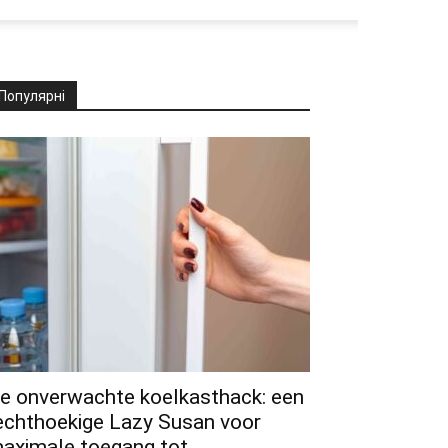
Популярні
e onverwachte koelkasthack: een
echthoekige Lazy Susan voor
aximale toegang tot...