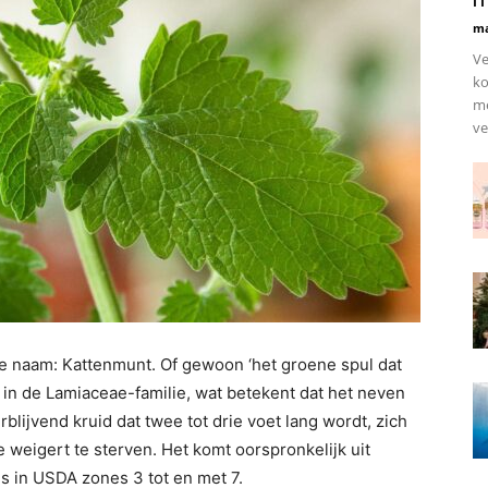
ma
Ve
ko
me
ve
e naam: Kattenmunt. Of gewoon ‘het groene spul dat
zit in de Lamiaceae-familie, wat betekent dat het neven
blijvend kruid dat twee tot drie voet lang wordt, zich
e weigert te sterven. Het komt oorspronkelijk uit
s in USDA zones 3 tot en met 7.