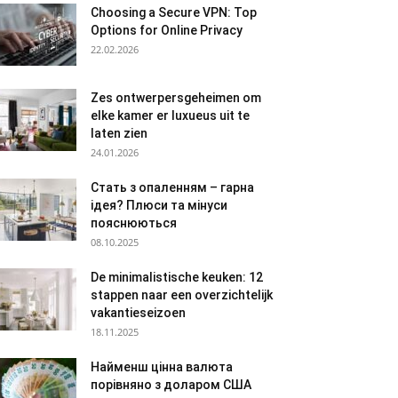
Choosing a Secure VPN: Top
Options for Online Privacy
22.02.2026
Zes ontwerpersgeheimen om
elke kamer er luxueus uit te
laten zien
24.01.2026
Стать з опаленням – гарна
ідея? Плюси та мінуси
пояснюються
08.10.2025
De minimalistische keuken: 12
stappen naar een overzichtelijk
vakantieseizoen
18.11.2025
Найменш цінна валюта
порівняно з доларом США