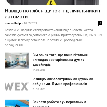
Навіщо потрібен щиток під лічильники і
автомати
maxwelhelp
-
01.09.2021
0
Безпечне і надійне електропостачання підприємств і житла
забезпечується за допомогою різних пристосувань. Одним з них
є щиток, в якому встановлено захисне і розподільне
обладнання....
Сім ознак того, що ваша вітальня
виглядає застарілою, на думку
дизайнерів
14.02.2026
Різницю між електричними і ручними
лебідками. Думка професіоналів
23.10.2021
Секрети роботи з універсальним
косинцем