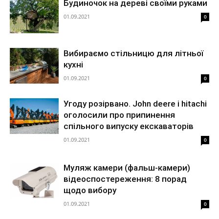
Будиночок на дереві своїми руками
01.09.2021
0
Вибираємо стільницю для літньої
кухні
01.09.2021
0
Угоду розірвано. John deere і hitachi
оголосили про припинення
спільного випуску екскаваторів
01.09.2021
0
Муляж камери (фальш-камери)
відеоспостереження: 8 порад
щодо вибору
01.09.2021
0