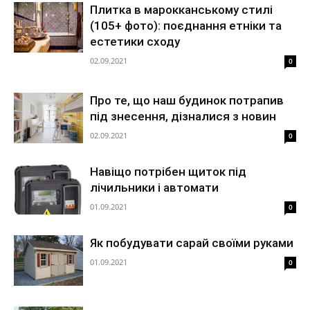
Плитка в марокканському стилі
(105+ фото): поєднання етніки та
естетики сходу
02.09.2021
0
Про те, що наш будинок потрапив
під знесення, дізналися з новин
02.09.2021
0
Навіщо потрібен щиток під
лічильники і автомати
01.09.2021
0
Як побудувати сарай своїми руками
01.09.2021
0