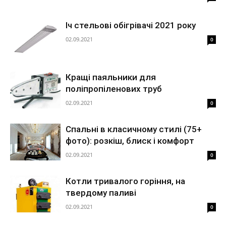
Іч стельові обігрівачі 2021 року
02.09.2021
0
Кращі паяльники для
поліпропіленових труб
02.09.2021
0
Спальні в класичному стилі (75+
фото): розкіш, блиск і комфорт
02.09.2021
0
Котли тривалого горіння, на
твердому паливі
02.09.2021
0