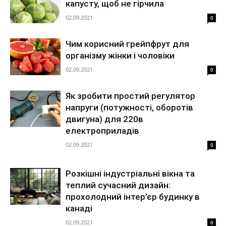
капусту, щоб не гірчила
02.09.2021
0
Чим корисний грейпфрут для
організму жінки і чоловіки
02.09.2021
0
Як зробити простий регулятор
напруги (потужності, оборотів
двигуна) для 220в
електроприладів
02.09.2021
0
Розкішні індустріальні вікна та
теплий сучасний дизайн:
прохолодний інтер’єр будинку в
канаді
02.09.2021
0