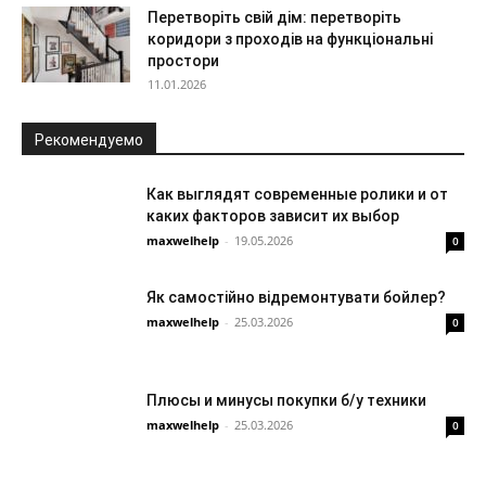
Перетворіть свій дім: перетворіть
коридори з проходів на функціональні
простори
11.01.2026
Рекомендуемо
Как выглядят современные ролики и от
каких факторов зависит их выбор
maxwelhelp
-
19.05.2026
0
Як самостійно відремонтувати бойлер?
maxwelhelp
-
25.03.2026
0
Плюсы и минусы покупки б/у техники
maxwelhelp
-
25.03.2026
0