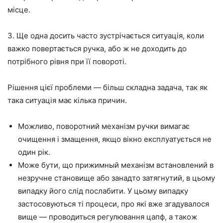
місце.
3.
Ще
одна
досить часто зустрічається ситуація
, коли
важко повертається ручка, або ж не доходить до
потрібного рівня при
її
повороті.
Рішення цієї проблеми
—
більш складна задача, так як
така ситуація має кілька причин.
Можливо, поворотний механізм ручки вимагає
очищення і змащення, якщо вікно експлуатується не
один рік.
Може бути, що прижимный механізм встановлений в
незручне становище або занадто затягнутий, в цьому
випадку його слід послабити. У цьому випадку
застосовуються ті процеси, про які вже згадувалося
вище
—
проводиться
регулювання цапф, а також