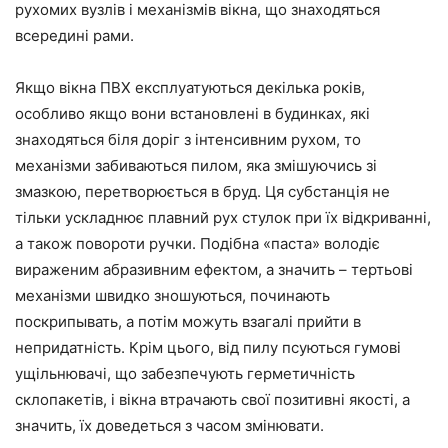
рухомих вузлів і механізмів вікна, що знаходяться
всередині рами.
Якщо
вікна ПВХ експлуатуються декілька років,
особливо
якщо
вони встановлені в будинках, які
знаходяться біля доріг з інтенсивним рухом, то
механізми забиваються пилом, яка змішуючись зі
змазкою, перетворюється в бруд. Ця субстанція не
тільки ускладнює плавний рух стулок при їх відкриванні,
а також
повороти ручки. Подібна «паста» володіє
вираженим абразивним ефектом, а
значить
– тертьові
механізми швидко зношуються, починають
поскрипывать, а потім можуть
взагалі
прийти в
непридатність. Крім цього, від пилу псуються гумові
ущільнювачі, що забезпечують герметичність
склопакетів, і вікна втрачають свої позитивні якості, а
значить
, їх
доведеться
з часом змінювати.