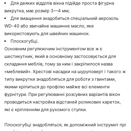
Для деяких відділів вікна
підійде
проста фігурна
викрутка
, має розмір 3
—
4 мм
;
Для змащення знадобиться спеціальний аерозоль
WD-40 або звичайне машинне масло, яке
використовують для швейних машинок.
Плоскогубці.
Основним регулюючим інструментом все ж є
шестикутник, який в основному застосовується для
складання меблів, тому за ним і закріпилося назва
«меблевий». Хрестові насадки на
шуруповерт
і такого ж
типу
викрутки
знадобляться для роботи з гвинтами,
якими
кріпиться
до профілю майже всі елементи
фурнітури. При регулюванні розсувних варіантів вікон
проводиться настройка
відстаней роликових кареток,
які
є кріпленням для рухомого стулки.
Плоскогубці знадобляться, як допоміжний інструм
нт пр
і