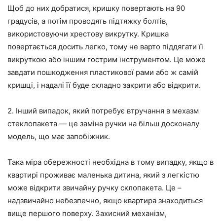
Щоб до них добратися, кришку повертають на 90
градусів, а потім проводять підтяжку болтів,
використовуючи хрестову
викрутку
. Кришка
повертається досить легко, тому не варто піддягати
її
викруткою
або іншим гострим інструментом. Це може
завдати пошкодження пластикової рами або ж самій
кришці, і надалі
її
буде складно закрити або відкрити.
2. Інший випадок, який потребує втручання в меха
зм
ст
еклопакета
—
це заміна ручки на більш
досконалу
модель, що має запобіжник.
Така міра обережності необхідна в тому випадку, якщо в
квартирі проживає маленька
дитина
, який з
легкістю
може відкрити звичайну ручку склопакета. Це –
надзвичайно небезпечно, якщо квартира знаходиться
вище першого поверху. Захисний механізм,