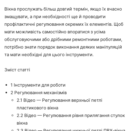
Вікна прослужать більш довгий термін, якщо їх вчасно
змащувати, а при необхідності
ще
й проводити
профілактичні регулювання окремих їх елементів. Щоб
мати можливість самостійно впоратися з усіма
обслуговуючими або дрібними ремонтними роботами,
потрібно знати порядок виконання деяких маніпуляцій
та мати необхідні для цього
інструменти
.
Зміст статті
1
Інструменти для роботи
2
Регулювання механізмів
2.1
Відео — Регулювання верхньої петлі
пластикового вікна
2.2
Відео — Регулювання рівня прилягання стулок
вікна
2.3
Відео — Регулювання нижньої петлі ПВХ-вікна