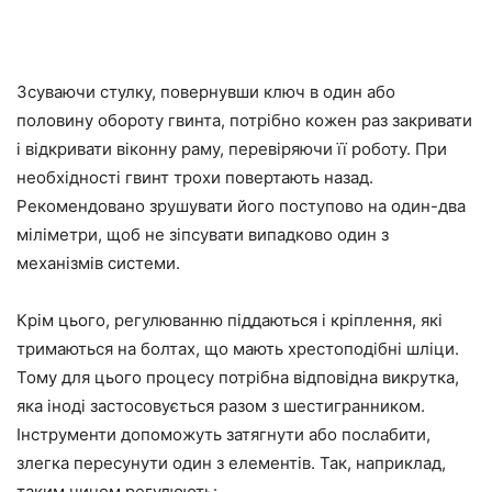
Зсуваючи стулку, повернувши ключ в один або
половину обороту гвинта, потрібно кожен раз
закривати
і
відкривати
віконну раму, перевіряючи
її
роботу. При
необхідності гвинт трохи повертають назад.
Рекомендовано зрушувати його поступово на один-два
міліметри, щоб не зіпсувати випадково один з
механізмів системи.
Крім цього, регулюванню піддаються і кріплення, які
тримаються на болтах, що мають хрестоподібні шліци.
Тому для цього процесу потрібна відповідна
викрутка
,
яка іноді застосовується разом з шестигранником.
Інструменти допоможуть затягнути або послабити,
злегка пересунути один з елементів. Так, наприклад,
таким чином
регулюють: