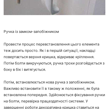
Ручка із замком-запобіжником
Провести процес перевстановлення цього елемента
теж досить просто. Як і в першій ситуації,
на
кладці
повертається верхня кришка, відкриває кріплення.
Потім болти викручуються, ручка трохи розгойдується з
боку
в
бік
і витягується.
Потім, встановлюється нова ручка з запобіжником.
Важливо встановити
її
в такому ж положенні, як була
встановлена попередня. Здійснюється фіксування ручки
на болти, перевірка працездатності системи.
У
завершенні
роботи декоративна кришка ставиться на