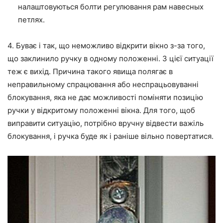
налаштовуються болти регулювання рам
на
весных
петлях.
4. Буває і так,
що
неможливо відкрити вікно з-за того,
що
заклинило ручку в одному положенні. З цієї ситуації
теж є вихід. Причина такого явища полягає в
неправильному
спрацювання
або
неспрацьовуванні
блокування, яка не
дає
можливості поміняти позицію
ручки у відкритому положенні вікна.
Для того, щоб
виправити ситуацію, потрібно вручну відвести важіль
блокування, і ручка буде як і раніше вільно повертатися.