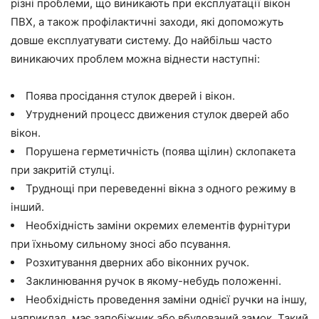
різні проблеми, що виникають при експлуатації вікон
ПВХ, а також профілактичні заходи, які допоможуть
довше експлуатувати систему. До найбільш часто
виникаючих проблем можна віднести наступні:
Поява просідання стулок дверей і вікон.
Утруднений
проце
сс дв
ижения стулок дверей або
вікон.
Порушена герметичність (поява щілин) склопакета
при закритій стулці.
Труднощі при переведенні вікна з одного режиму в
інший.
Необхідність заміни окремих елементів фурнітури
при їхньому сильному зносі або псування.
Розхитування дверних або віконних ручок.
Заклинювання ручок в якому-небудь
положенні.
Необхідність проведення заміни однієї ручки на іншу,
наприклад, має запобіжник або вбудований замок. Такий