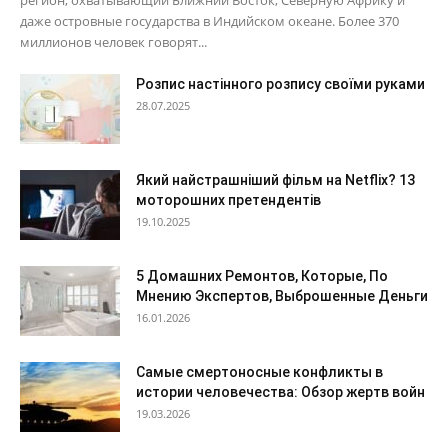
регион, охватывающий Ближний Восток, Северную Африку и
даже островные государства в Индийском океане. Более 370
миллионов человек говорят...
Розпис настінного розпису своїми руками
28.07.2025
Який найстрашніший фільм на Netflix? 13
моторошних претендентів
19.10.2025
5 Домашних Ремонтов, Которые, По
Мнению Экспертов, Выброшенные Деньги
16.01.2026
Самые смертоносные конфликты в
истории человечества: Обзор жертв войн
19.03.2026