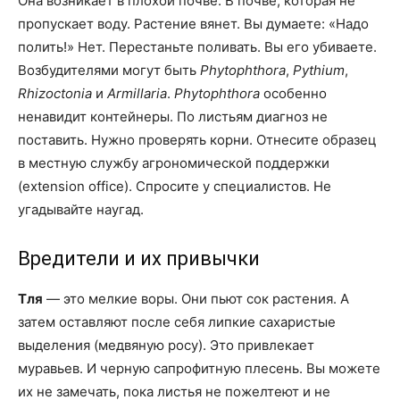
Она возникает в плохой почве. В почве, которая не
пропускает воду. Растение вянет. Вы думаете: «Надо
полить!» Нет. Перестаньте поливать. Вы его убиваете.
Возбудителями могут быть
Phytophthora
,
Pythium
,
Rhizoctonia
и
Armillaria
.
Phytophthora
особенно
ненавидит контейнеры. По листьям диагноз не
поставить. Нужно проверять корни. Отнесите образец
в местную службу агрономической поддержки
(extension office). Спросите у специалистов. Не
угадывайте наугад.
Вредители и их привычки
Тля
— это мелкие воры. Они пьют сок растения. А
затем оставляют после себя липкие сахаристые
выделения (медвяную росу). Это привлекает
муравьев. И черную сапрофитную плесень. Вы можете
их не замечать, пока листья не пожелтеют и не