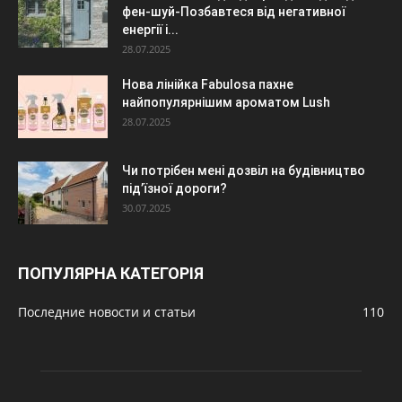
фен-шуй-Позбавтеся від негативної
енергії і...
28.07.2025
Нова лінійка Fabulosa пахне
найпопулярнішим ароматом Lush
28.07.2025
Чи потрібен мені дозвіл на будівництво
під’їзної дороги?
30.07.2025
ПОПУЛЯРНА КАТЕГОРІЯ
Последние новости и статьи
110