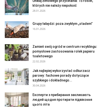
Unikaj zimowego przycinania: 15 roślin,
których nie należy niepokoić
28.01.2026
Grupy łabędzi: poza zwykłym „stadem”
16.01.2026
Zamień swój ogród w centrum recyklingu:
pomysłowe zastosowania rolek papieru
toaletowego
22.02.2026
Jak najlepiej wykorzystać odkurzacz
parowy: fachowe porady dotyczące
szybkiego i dokładnego...
30.04.2026
Експерти з прибирання закликають
людей щодня протирати підвіконня
цього літа