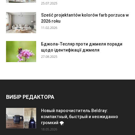
25.07.2025
Sześć projektantów kolorów farb porzuca w
2026 roku
11.02.2026
Бджола-Тесляр проти джмеля поради
щодо ідентифікації джмеля
27.08.2025
ВИБІР РЕДАКТОРА
Новый пароочиститель Beldray:
компактный, быстрый и неожиданно
громкий 🌪️
18.05.2026