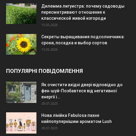
Дилемма лигуистра: почему садоводы
пересматривают отношение к
классической живой изгороди
15.05.2026
Секреты выращивания подсолнечника:
сроки, посадка и выбор сортов
15.05.2026
ПОПУЛЯРНІ ПОВІДОМЛЕННЯ
Як очистити вхідні двері відповідно до
фен-шуй-Позбавтеся від негативної
енергії і...
28.07.2025
Нова лінійка Fabulosa пахне
найпопулярнішим ароматом Lush
28.07.2025