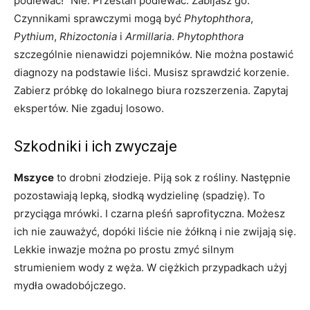
podlewać!” Nie. Przestań podlewać. Zabijasz go.
Czynnikami sprawczymi mogą być
Phytophthora
,
Pythium
,
Rhizoctonia
i
Armillaria
.
Phytophthora
szczególnie nienawidzi pojemników. Nie można postawić
diagnozy na podstawie liści. Musisz sprawdzić korzenie.
Zabierz próbkę do lokalnego biura rozszerzenia. Zapytaj
ekspertów. Nie zgaduj losowo.
Szkodniki i ich zwyczaje
Mszyce
to drobni złodzieje. Piją sok z rośliny. Następnie
pozostawiają lepką, słodką wydzielinę (spadzię). To
przyciąga mrówki. I czarna pleśń saprofityczna. Możesz
ich nie zauważyć, dopóki liście nie żółkną i nie zwijają się.
Lekkie inwazje można po prostu zmyć silnym
strumieniem wody z węża. W ciężkich przypadkach użyj
mydła owadobójczego.