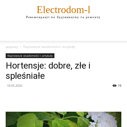
Electrodom-l
Рекомендації по будівництву та ремонту
додому
Najnowsze wiadomości i artykuły
Najnowsze wiadomości i artykuły
Hortensje: dobre, złe i
spleśniałe
18.05.2026
15