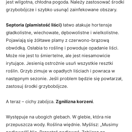
jest wilgotna, chłodna pogoda. Należy zastosować środki
grzybobójcze i szybko usunąć zainfekowane obszary.
Septoria (plamistość liści)
łatwo atakuje hortensje
gładkolistne, wiechowate, dębowolistne i wielkolistne.
Pojawiają się żółtawe plamy z czerwono-brązową
obwódką. Osłabia to roślinę i powoduje opadanie liści.
Może nie jest to śmiertelne, ale jest niesamowicie
irytujące. Jesienią ostrożnie usuń wszystkie resztki
roślin. Grzyb zimuje w opadłych liściach i powraca w
następnym sezonie. Jeśli problem będzie się powtarzał,
zastosuj środki grzybobójcze.
A teraz – cichy zabójca.
Zgnilizna korzeni
.
Występuje na ubogich glebach. W glebie, która nie
przepuszcza wody. Roślina więdnie. Myślisz: „Musimy