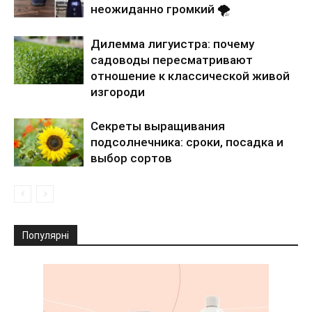
неожиданно громкий 🌪️
Дилемма лигуистра: почему
садоводы пересматривают
отношение к классической живой
изгороди
Секреты выращивания
подсолнечника: сроки, посадка и
выбор сортов
Популярні