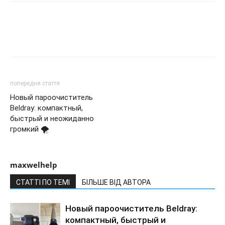
попередня стаття
Новый пароочиститель
Beldray: компактный,
быстрый и неожиданно
громкий 🌪️
maxwelhelp
СТАТТІ ПО ТЕМІ
БІЛЬШЕ ВІД АВТОРА
Новый пароочиститель Beldray:
компактный, быстрый и