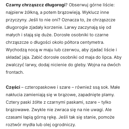
Czarny chrząszcz długorogi
? Obserwuj górne liście:
najpierw żółkną, a potem brązowieją. Wyklucz inne
przyczyny. Jeśli to nie oni? Oznacza to, że chrząszcze
długorogie zjadały korzenie. Larwy zaczynają się od
małych i stają się duże. Dorosłe osobniki to czarne
chrząszcze o długości około półtora centymetra.
Wychodzą nocą w maju lub czerwcu, aby zjadać liście i
składać jaja. Zabić dorosłe osobniki od maja do lipca. Aby
zwalczyć larwy, dodaj nicienie do gleby. Wojna na dwóch
frontach.
Części
– czteropaskowe i szare – również ssą sok. Małe
nakłucia zamieniają się w brązowe, zapadnięte plamy.
Cztery paski żółte z czarnymi paskami, szare – tylko
brązowawe. Zwykle nie zwraca się na nie uwagi. Ale
czasami łapią górną rękę. Jeśli tak się stanie, pomoże
roztwór mydła lub olej ogrodniczy.