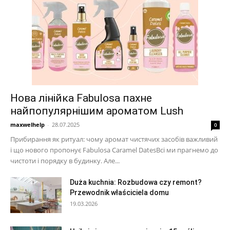
Нова лінійка Fabulosa пахне
найпопулярнішим ароматом Lush
maxwelhelp
-
28.07.2025
0
Прибирання як ритуал: чому аромат чистячих засобів важливий
і що нового пропонує Fabulosa Caramel DatesВсі ми прагнемо до
чистоти і порядку в будинку. Але...
Duża kuchnia: Rozbudowa czy remont?
Przewodnik właściciela domu
19.03.2026