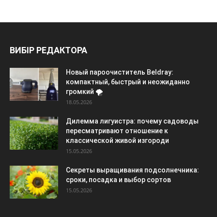
ВИБІР РЕДАКТОРА
Новый пароочиститель Beldray:
компактный, быстрый и неожиданно
громкий 🌪️
18.05.2026
Дилемма лигуистра: почему садоводы
пересматривают отношение к
классической живой изгороди
15.05.2026
Секреты выращивания подсолнечника:
сроки, посадка и выбор сортов
15.05.2026