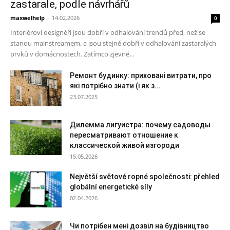
zastarale, podle návrhářů
maxwelhelp
-
14.02.2026
0
Interiéroví designéři jsou dobří v odhalování trendů před, než se
stanou mainstreamem, a jsou stejně dobří v odhalování zastaralých
prvků v domácnostech. Zatímco zjevné...
Ремонт будинку: приховані витрати, про
які потрібно знати (і як з...
23.07.2025
Дилемма лигуистра: почему садоводы
пересматривают отношение к
классической живой изгороди
15.05.2026
Největší světové ropné společnosti: přehled
globální energetické síly
02.04.2026
Чи потрібен мені дозвіл на будівництво