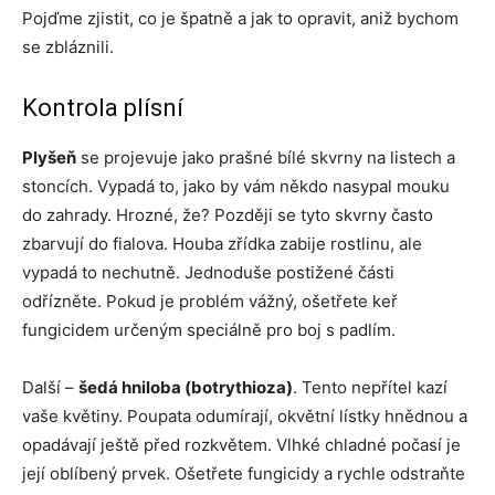
Pojďme zjistit, co je špatně a jak to opravit, aniž bychom
se zbláznili.
Kontrola plísní
Plyšeň
se projevuje jako prašné bílé skvrny na listech a
stoncích. Vypadá to, jako by vám někdo nasypal mouku
do zahrady. Hrozné, že? Později se tyto skvrny často
zbarvují do fialova. Houba zřídka zabije rostlinu, ale
vypadá to nechutně. Jednoduše postižené části
odřízněte. Pokud je problém vážný, ošetřete keř
fungicidem určeným speciálně pro boj s padlím.
Další –
šedá hniloba (botrythioza)
. Tento nepřítel kazí
vaše květiny. Poupata odumírají, okvětní lístky hnědnou a
opadávají ještě před rozkvětem. Vlhké chladné počasí je
její oblíbený prvek. Ošetřete fungicidy a rychle odstraňte