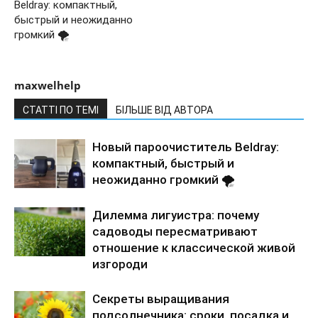
Beldray: компактный,
быстрый и неожиданно
громкий 🌪️
maxwelhelp
СТАТТІ ПО ТЕМІ
БІЛЬШЕ ВІД АВТОРА
Новый пароочиститель Beldray:
компактный, быстрый и
неожиданно громкий 🌪️
Дилемма лигуистра: почему
садоводы пересматривают
отношение к классической живой
изгороди
Секреты выращивания
подсолнечника: сроки, посадка и