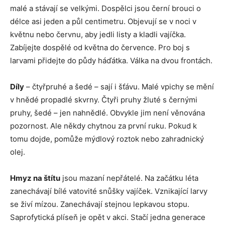
malé a stávají se velkými. Dospělci jsou černí brouci o
délce asi jeden a půl centimetru. Objevují se v noci v
květnu nebo červnu, aby jedli listy a kladli vajíčka.
Zabíjejte dospělé od května do července. Pro boj s
larvami přidejte do půdy háďátka. Válka na dvou frontách.
Díly
– čtyřpruhé a šedé – sají i šťávu. Malé vpichy se mění
v hnědé propadlé skvrny. Čtyři pruhy žluté s černými
pruhy, šedé – jen nahnědlé. Obvykle jim není věnována
pozornost. Ale někdy chytnou za první ruku. Pokud k
tomu dojde, pomůže mýdlový roztok nebo zahradnický
olej.
Hmyz na štítu
jsou mazaní nepřátelé. Na začátku léta
zanechávají bílé vatovité snůšky vajíček. Vznikající larvy
se živí mízou. Zanechávají stejnou lepkavou stopu.
Saprofytická plíseň je opět v akci. Stačí jedna generace