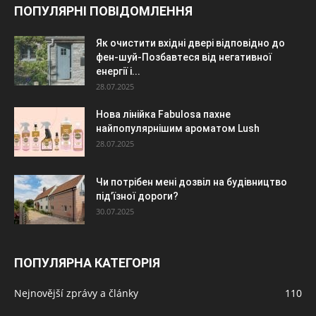
ПОПУЛЯРНІ ПОВІДОМЛЕННЯ
Як очистити вхідні двері відповідно до
фен-шуй-Позбавтеся від негативної
енергії і...
28.07.2025
Нова лінійка Fabulosa пахне
найпопулярнішим ароматом Lush
28.07.2025
Чи потрібен мені дозвіл на будівництво
під’їзної дороги?
30.07.2025
ПОПУЛЯРНА КАТЕГОРІЯ
Nejnovější zprávy a články
110