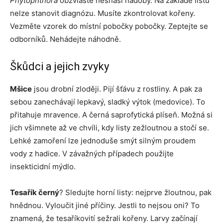
Phytophthora
obzvláště nesnáší nádoby. Na základě listů
nelze stanovit diagnózu. Musíte zkontrolovat kořeny.
Vezměte vzorek do místní pobočky pobočky. Zeptejte se
odborníků. Nehádejte náhodně.
Škůdci a jejich zvyky
Mšice
jsou drobní zloději. Pijí šťávu z rostliny. A pak za
sebou zanechávají lepkavý, sladký výtok (medovice). To
přitahuje mravence. A černá saprofytická plíseň. Možná si
jich všimnete až ve chvíli, kdy listy zežloutnou a stočí se.
Lehké zamoření lze jednoduše smýt silným proudem
vody z hadice. V závažných případech použijte
insekticidní mýdlo.
Tesařík černý
? Sledujte horní listy: nejprve žloutnou, pak
hnědnou. Vyloučit jiné příčiny. Jestli to nejsou oni? To
znamená, že tesaříkovití sežrali kořeny. Larvy začínají