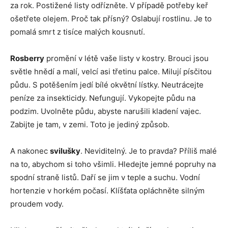
za rok. Postižené listy odřízněte. V případě potřeby keř
ošetřete olejem. Proč tak přísný? Oslabují rostlinu. Je to
pomalá smrt z tisíce malých kousnutí.
Rosberry
promění v létě vaše listy v kostry. Brouci jsou
světle hnědí a malí, velcí asi třetinu palce. Milují písčitou
půdu. S potěšením jedí bílé okvětní lístky. Neutrácejte
peníze za insekticidy. Nefungují. Vykopejte půdu na
podzim. Uvolněte půdu, abyste narušili kladení vajec.
Zabijte je tam, v zemi. Toto je jediný způsob.
A nakonec
svilušky
. Neviditelný. Je to pravda? Příliš malé
na to, abychom si toho všimli. Hledejte jemné popruhy na
spodní straně listů. Daří se jim v teple a suchu. Vodní
hortenzie v horkém počasí. Klíšťata opláchněte silným
proudem vody.