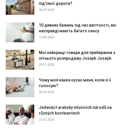
під’їзної дороги?
30.07.2025
10 дивних бажань під час вагітності, які
насправді мають багато сенсу
12.09.2025
Мої найкращі товари для прибирання з
літнього розпродажу Joseph Joseph
29.07.2025
Чому моя кішка кусає мене, коли я її
голосую?
30.09.2025
Jedenáct arabsky mluvících národů na
různých kontinentech
22.02.2026