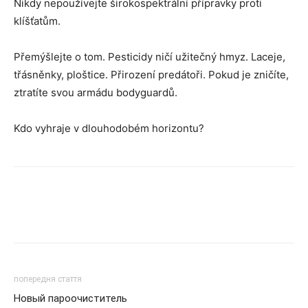
Nikdy nepoužívejte širokospektrální přípravky proti
klíšťatům.
Přemýšlejte o tom. Pesticidy ničí užitečný hmyz. Laceje,
třásněnky, ploštice. Přirození predátoři. Pokud je zničíte,
ztratíte svou armádu bodyguardů.
Kdo vyhraje v dlouhodobém horizontu?
попередня стаття
Новый пароочиститель