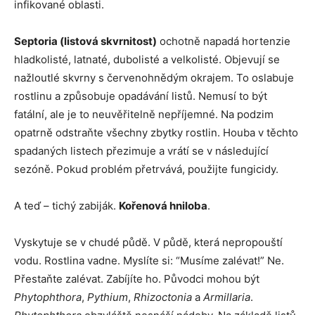
infikované oblasti.
Septoria (listová skvrnitost)
ochotně napadá hortenzie
hladkolisté, latnaté, dubolisté a velkolisté. Objevují se
nažloutlé skvrny s červenohnědým okrajem. To oslabuje
rostlinu a způsobuje opadávání listů. Nemusí to být
fatální, ale je to neuvěřitelně nepříjemné. Na podzim
opatrně odstraňte všechny zbytky rostlin. Houba v těchto
spadaných listech přezimuje a vrátí se v následující
sezóně. Pokud problém přetrvává, použijte fungicidy.
A teď – tichý zabiják.
Kořenová hniloba
.
Vyskytuje se v chudé půdě. V půdě, která nepropouští
vodu. Rostlina vadne. Myslíte si: “Musíme zalévat!” Ne.
Přestaňte zalévat. Zabíjíte ho. Původci mohou být
Phytophthora
,
Pythium
,
Rhizoctonia
a
Armillaria
.