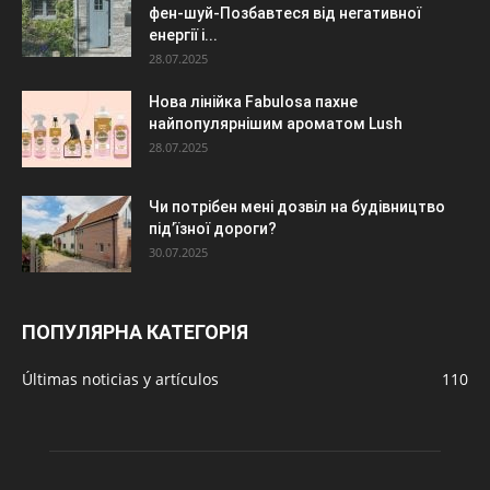
фен-шуй-Позбавтеся від негативної
енергії і...
28.07.2025
Нова лінійка Fabulosa пахне
найпопулярнішим ароматом Lush
28.07.2025
Чи потрібен мені дозвіл на будівництво
під’їзної дороги?
30.07.2025
ПОПУЛЯРНА КАТЕГОРІЯ
Últimas noticias y artículos
110