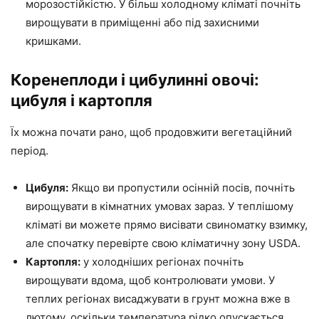
морозостійкістю. У більш холодному кліматі почніть
вирощувати в приміщенні або під захисними
кришками.
Коренеплоди і цибулинні овочі:
цибуля і картопля
Їх можна почати рано, щоб продовжити вегетаційний
період.
Цибуля:
Якщо ви пропустили осінній посів, почніть
вирощувати в кімнатних умовах зараз. У теплішому
кліматі ви можете прямо висівати свиноматку взимку,
але спочатку перевірте свою кліматичну зону USDA.
Картопля:
у холодніших регіонах почніть
вирощувати вдома, щоб контролювати умови. У
теплих регіонах висаджувати в грунт можна вже в
лютому, оскільки температура рідко опускається