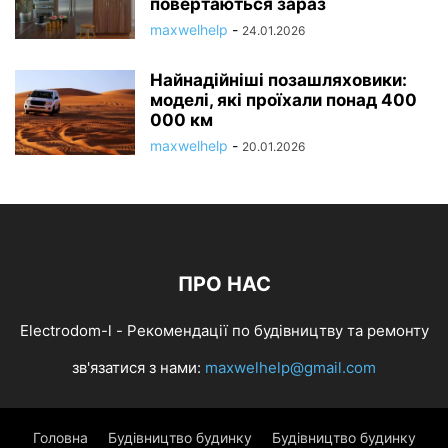
повертаються зараз
maxwelhelp
-
24.01.2026
Найнадійніші позашляховики:
моделі, які проїхали понад 400
000 км
maxwelhelp
-
20.01.2026
ПРО НАС
Electrodom-l - Рекомендації по будівництву та ремонту
зв'язатися з нами:
maxwelhelp@gmail.com
Головна
Будівництво будинку
Будівництво будинку