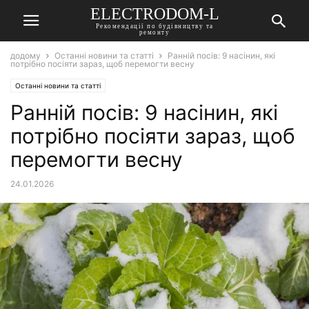
ELECTRODOM-L
Рекомендації по будівництву та
ремонту
додому
Останні новини та статті
Ранній посів: 9 насінин, які
потрібно посіяти зараз, щоб перемогти весну
Останні новини та статті
Ранній посів: 9 насінин, які
потрібно посіяти зараз, щоб
перемогти весну
24.01.2026