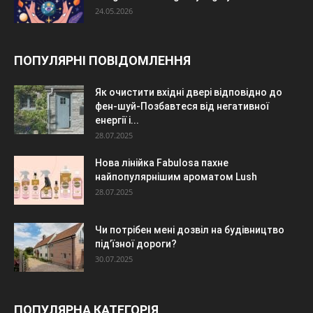
24.05.2026
ПОПУЛЯРНІ ПОВІДОМЛЕННЯ
Як очистити вхідні двері відповідно до
фен-шуй-Позбавтеся від негативної
енергії і...
28.07.2025
Нова лінійка Fabulosa пахне
найпопулярнішим ароматом Lush
28.07.2025
Чи потрібен мені дозвіл на будівництво
під’їзної дороги?
30.07.2025
ПОПУЛЯРНА КАТЕГОРІЯ