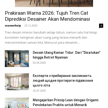
Prakiraan Warna 2026: Tujuh Tren Cat
Diprediksi Desainer Akan Mendominasi
maxwelhelp
-
23.12.2025
0
Tren desain interior berubah setiap tahun, namun satu hal tetap
konsisten: keinginan akan ruang yang terasa menarik dan
mencerminkan zaman kita. Menurut para desainer...
Desain Ulang Kamar Tidur: Dari “Disatukan”
hingga Retret Nyaman
02.04.2026
Експерти з прибирання закликають
людей щодня протирати підвіконня
цього літа
25.07.2025
Mengajarkan Prinsip Lean dengan Origami:
Pendekatan Praktis untuk Menarik