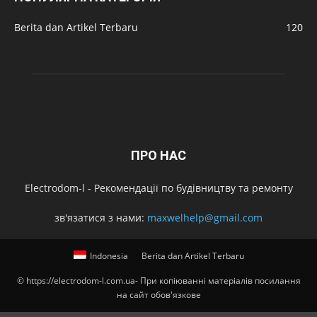
Berita dan Artikel Terbaru
120
ПРО НАС
Electrodom-l - Рекомендації по будівництву та ремонту
зв'язатися з нами:
maxwelhelp@gmail.com
Indonesia
Berita dan Artikel Terbaru
© https://electrodom-l.com.ua- При копіюванні матеріалів посилання
на сайт обов'язкове