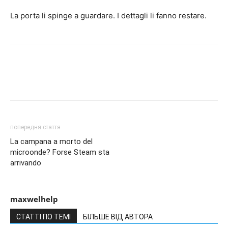
La porta li spinge a guardare. I dettagli li fanno restare.
попередня стаття
La campana a morto del
microonde? Forse Steam sta
arrivando
maxwelhelp
СТАТТІ ПО ТЕМІ
БІЛЬШЕ ВІД АВТОРА