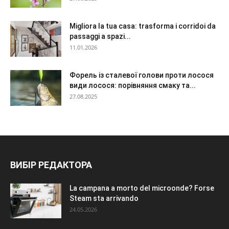
Migliora la tua casa: trasforma i corridoi da
passaggi a spazi...
11.01.2026
Форель із сталевої голови проти лосося
види лосося: порівняння смаку та...
27.08.2025
ВИБІР РЕДАКТОРА
La campana a morto del microonde? Forse
Steam sta arrivando
24.05.2026