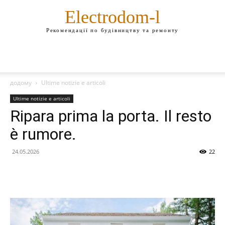
Electrodom-l
Рекомендації по будівництву та ремонту
додому
Ultime notizie e articoli
Ultime notizie e articoli
Ripara prima la porta. Il resto
è rumore.
24.05.2026
22