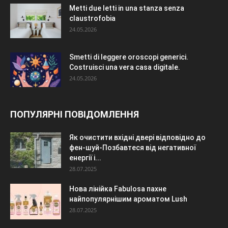
Metti due letti in una stanza senza
claustrofobia
24.05.2026
Smetti di leggere oroscopi generici.
Costruisci una vera casa digitale.
24.05.2026
ПОПУЛЯРНІ ПОВІДОМЛЕННЯ
Як очистити вхідні двері відповідно до
фен-шуй-Позбавтеся від негативної
енергії і...
28.07.2025
Нова лінійка Fabulosa пахне
найпопулярнішим ароматом Lush
28.07.2025