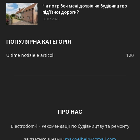
Чи потрібен мені дозвіл на будівництво
під’їзної дороги?
30.07.2025
ПОПУЛЯРНА КАТЕГОРІЯ
Ultime notizie e articoli
120
ПРО НАС
Electrodom-l - Рекомендації по будівництву та ремонту
зв'язатися з нами:
maxwelhelp@gmail.com