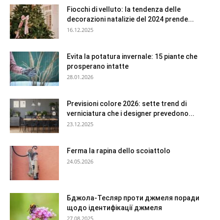
Fiocchi di velluto: la tendenza delle
decorazioni natalizie del 2024 prende...
16.12.2025
Evita la potatura invernale: 15 piante che
prosperano intatte
28.01.2026
Previsioni colore 2026: sette trend di
verniciatura che i designer prevedono...
23.12.2025
Ferma la rapina dello scoiattolo
24.05.2026
Бджола-Тесляр проти джмеля поради
щодо ідентифікації джмеля
27.08.2025