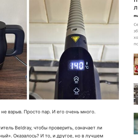
л
ma
Се
зб
хо
по
не взрыв. Просто пар. И его очень много.
тель Beldray, чтобы проверить, означает ли
й». Оказалось? И то, и другое, но в лучшем