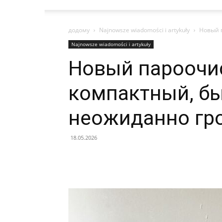
додому
Najnowsze wiadomości i artykuły
Новый п
Najnowsze wiadomości i artykuły
Новый пароочис
компактный, б
неожиданно гро
18.05.2026