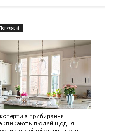
Популярні
ксперти з прибирання
акликають людей щодня
ротирати підвіконня цього