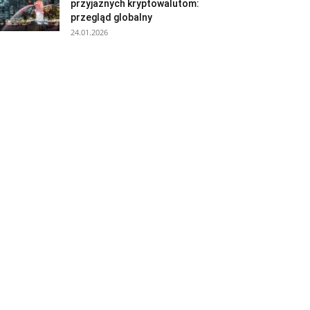
przyjaznych kryptowalutom:
przegląd globalny
24.01.2026