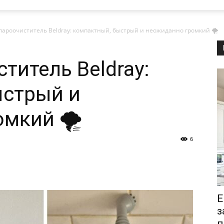
ароочиститель Beldray: компактный, быстрый и неожиданно громкий 🌪️
титель Beldray:
ыстрый и
мкий 🌪️
6
Е
з
п