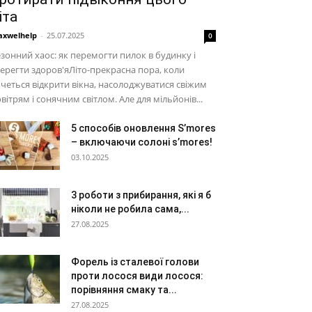
іта
xwelhelp
-
25.07.2025
0
зонний хаос: як перемогти пилок в будинку і
ерегти здоров'яЛіто-прекрасна пора, коли
четься відкрити вікна, насолоджуватися свіжим
вітрям і сонячним світлом. Але для мільйонів...
5 способів оновлення S’mores
– включаючи солоні s’mores!
03.10.2025
3 роботи з прибирання, які я б
ніколи не робила сама,...
27.08.2025
Форель із сталевої голови
проти лосося види лосося:
порівняння смаку та...
27.08.2025