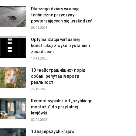
Dlaczego dziury wracają:
techniczne przyczyny
powtarzających się uszkodzeń
06.01.2026
Optymalizacja wirtualnej
konstrukcji z wykorzystaniem
zasad Lean
18.11.2025
10 «найстрашніших» порід
собак: репутація проти
реальності
26.10.2025
Remont sypialni: od „szybkiego
montażu” do przytulnej
kryjówki
02.04.2026
10 najlepszych krajów