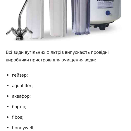
Всі види вугільних фільтрів випускають провідні
виробники пристроїв для очищення води:
гейзер;
aquafilter;
аквафор;
бар’єр;
fibos;
honeywell;