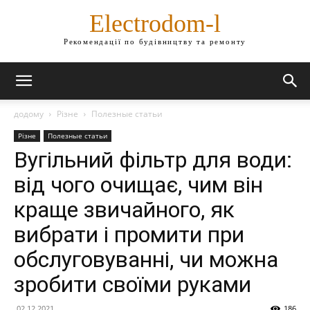
Electrodom-l
Рекомендації по будівництву та ремонту
додому
Різне
Полезные статьи
Різне
Полезные статьи
Вугільний фільтр для води:
від чого очищає, чим він
краще звичайного, як
вибрати і промити при
обслуговуванні, чи можна
зробити своїми руками
02.12.2021
186