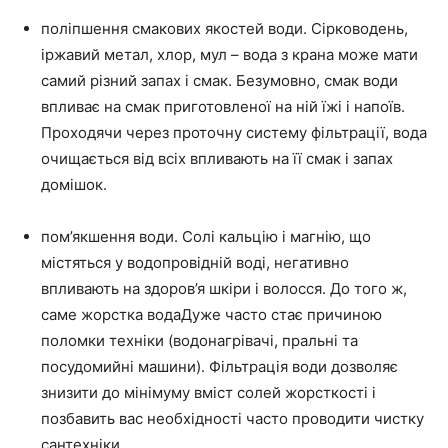
поліпшення смакових якостей води. Сірководень,
іржавий метал, хлор, мул – вода з крана може мати
самий різний запах і смак. Безумовно, смак води
впливає на смак приготовленої на ній їжі і напоїв.
Проходячи через проточну систему фільтрації, вода
очищається від всіх впливають на її смак і запах
домішок.
пом’якшення води. Солі кальцію і магнію, що
містяться у водопровідній воді, негативно
впливають на здоров’я шкіри і волосся. До того ж,
саме жорстка водаДуже часто стає причиною
поломки техніки (водонагрівачі, пральні та
посудомийні машини). Фільтрація води дозволяє
знизити до мінімуму вміст солей жорсткості і
позбавить вас необхідності часто проводити чистку
сантехніки.