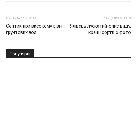
попередня стаття
наступна стаття
Септик при високому рівні
Ялівець лускатий-опис виду,
грунтових вод
кращі сорти з фото
Популярні