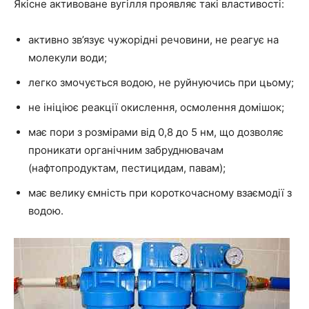
Якісне активоване вугілля проявляє такі властивості:
активно зв’язує чужорідні речовини, не реагує на
молекули води;
легко змочується водою, не руйнуючись при цьому;
не ініціює реакції окислення, осмолення домішок;
має пори з розмірами від 0,8 до 5 нм, що дозволяє
проникати органічним забруднювачам
(нафтопродуктам, пестицидам, павам);
має велику ємність при короткочасному взаємодії з
водою.