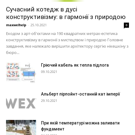
Сучасний котедж в дусі
конструктивізму: в гармонії з природою
maxwelhelp
-
25.10.2021
0
Екодом з арт-об'єктами на 190 квадратних метрах-естетика
конструктивізму в гармонії з мистецтвом і природою Головне
завдання, яке належало вирішити архітектору сергію нікешкіну з
бюро...
Гріючий кабель як тепла підлога
09.10.2021
Альберт пірпойнт-останній кат імперії
29.10.2021
При якій температурі можна заливати
фундамент